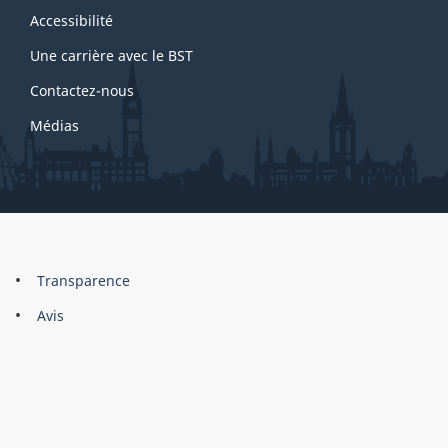
site
Accessibilité
Une carrière avec le BST
Contactez-nous
Médias
About
Brand
Transparence
this
Avis
site