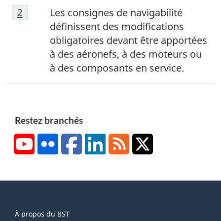
N
a
Retour à la référence de la note de bas de p
2
Les consignes de navigabilité
o
s
définissent des modifications
t
d
obligatoires devant être apportées
e
e
à des aéronefs, à des moteurs ou
d
p
à des composants en service.
e
a
b
g
a
e
s
1
Restez branchés
d
YouTube
Flickr
Facebook
LinkedIn
RSS
X/Twitter
e
p
a
g
e
About
2
À propos du BST
this