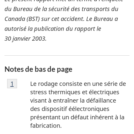
du Bureau de la sécurité des transports du
Canada (BST) sur cet accident. Le Bureau a
autorisé la publication du rapport le
30 janvier 2003
.
Notes de bas de page
N
Retour à la référence de la note de bas de p
1
Le rodage consiste en une série de
o
stress thermiques et électriques
t
visant à entraîner la défaillance
e
des dispositif éélectroniques
d
présentant un défaut inhérent à la
e
fabrication.
b