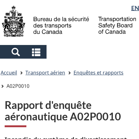
Sélection
EN
Skip
Skip
Passer
to
to
à
de
main
"About
la
la
content
government"
version
langue
HTML
simplifiée
Search
Search
and
and
Vous
menus
menus
Accueil
Transport aérien
Enquêtes et rapports
êtes
ici
A02P0010
Rapport d'enquête
aéronautique A02P0010