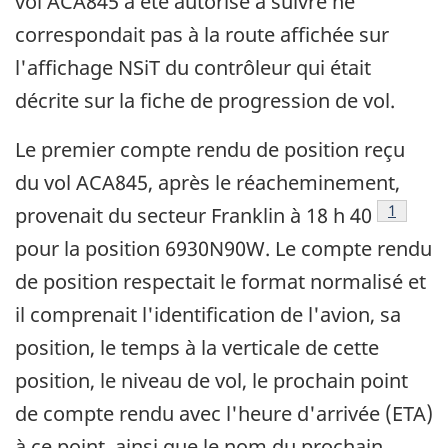
vol ACA845 a été autorisé à suivre ne
correspondait pas à la route affichée sur
l'affichage NSiT du contrôleur qui était
décrite sur la fiche de progression de vol.
Le premier compte rendu de position reçu
du vol ACA845, après le réacheminement,
Note de 
1
provenait du secteur Franklin à 18 h 40
pour la position 6930N90W. Le compte rendu
de position respectait le format normalisé et
il comprenait l'identification de l'avion, sa
position, le temps à la verticale de cette
position, le niveau de vol, le prochain point
de compte rendu avec l'heure d'arrivée (ETA)
à ce point, ainsi que le nom du prochain