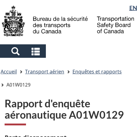
Sélection
EN
Skip
Skip
Passer
to
to
à
de
main
"About
la
la
content
government"
version
langue
HTML
simplifiée
Search
Search
and
and
Vous
menus
menus
Accueil
Transport aérien
Enquêtes et rapports
êtes
ici
A01W0129
Rapport d'enquête
aéronautique A01W0129