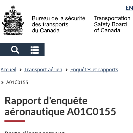
Sélection
EN
Skip
Skip
Passer
to
to
à
de
main
"About
la
la
content
government"
version
langue
HTML
simplifiée
Search
Search
and
and
Vous
menus
menus
Accueil
Transport aérien
Enquêtes et rapports
êtes
ici
A01C0155
Rapport d'enquête
aéronautique A01C0155