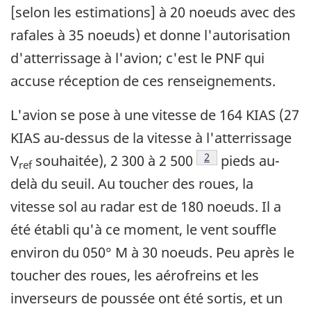
[selon les estimations] à 20 noeuds avec des
rafales à 35 noeuds) et donne l'autorisation
d'atterrissage à l'avion; c'est le PNF qui
accuse réception de ces renseignements.
L'avion se pose à une vitesse de 164 KIAS (27
KIAS au-dessus de la vitesse à l'atterrissage
Note de bas de page
2
V
souhaitée), 2 300 à 2 500
pieds au-
ref
delà du seuil. Au toucher des roues, la
vitesse sol au radar est de 180 noeuds. Il a
été établi qu'à ce moment, le vent souffle
environ du 050° M à 30 noeuds. Peu après le
toucher des roues, les aérofreins et les
inverseurs de poussée ont été sortis, et un