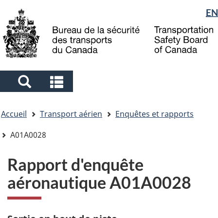
Sélection
EN
Skip
Skip
Passer
to
to
à
de
main
"About
la
la
content
government"
version
langue
HTML
simplifiée
Search
Search
and
and
Vous
menus
menus
Accueil
Transport aérien
Enquêtes et rapports
êtes
ici
A01A0028
Rapport d'enquête
aéronautique A01A0028