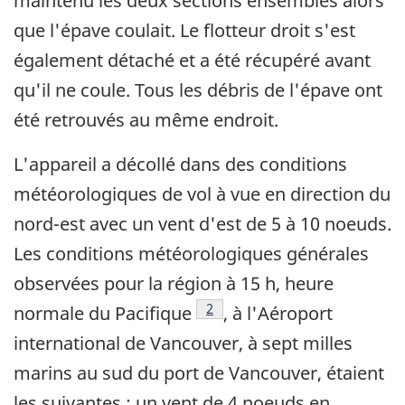
maintenu les deux sections ensembles alors
que l'épave coulait. Le flotteur droit s'est
également détaché et a été récupéré avant
qu'il ne coule. Tous les débris de l'épave ont
été retrouvés au même endroit.
L'appareil a décollé dans des conditions
météorologiques de vol à vue en direction du
nord-est avec un vent d'est de 5 à 10 noeuds.
Les conditions météorologiques générales
observées pour la région à 15 h, heure
Note de bas de page
2
normale du Pacifique
, à l'Aéroport
international de Vancouver, à sept milles
marins au sud du port de Vancouver, étaient
les suivantes : un vent de 4 noeuds en