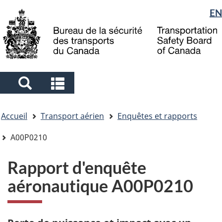
Sélection
EN
Skip
Skip
Passer
to
to
à
de
main
"About
la
la
content
government"
version
langue
HTML
simplifiée
Search
Search
and
and
Vous
menus
menus
Accueil
Transport aérien
Enquêtes et rapports
êtes
ici
A00P0210
Rapport d'enquête
aéronautique A00P0210