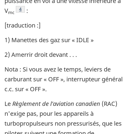
puissance en vol à une vitesse inférieure à
Note de bas de page
4
V
:
mc
[traduction :]
1) Manettes des gaz sur « IDLE »
2) Amerrir droit devant . . .
Nota : Si vous avez le temps, leviers de
carburant sur « OFF », interrupteur général
c.c. sur « OFF ».
Le
Règlement de l'aviation canadien
(RAC)
n'exige pas, pour les appareils à
turbopropulseurs non pressurisés, que les
pilotes suivent une formation de