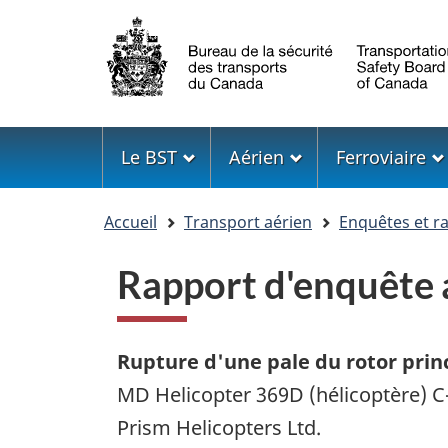
Sélection
de
la
langue
Menu
Le BST
Aérien
Ferroviaire
Vous
Accueil
Transport aérien
Enquêtes et r
êtes
ici
Rapport d'enquête
Rupture d'une pale du rotor prin
MD Helicopter 369D (hélicoptère)
Prism Helicopters Ltd.