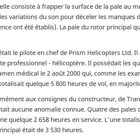
uelle consiste à frapper la surface de la pale au
les variations du son pour déceler les manques 
e ont été établis). La pale du rotor principal qu
tait le pilote en chef de Prism Helicopters Ltd. Il 
ote professionnel - hélicoptère. Il possédait les q
n examen médical le 2 août 2000 qui, comme les e
 totalisait quelque 5 800 heures de vol, en majorit
ormément aux consignes du constructeur, de Tra
ntait aucune anomalie connue. Quatre des pales du
ne quelque 2 658 heures en service. L'une totalis
incipal était de 3 530 heures.