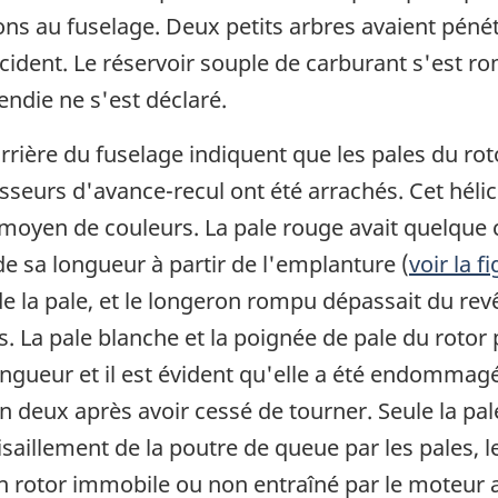
s au fuselage. Deux petits arbres avaient pénétr
dent. Le réservoir souple de carburant s'est romp
ndie ne s'est déclaré.
rière du fuselage indiquent que les pales du rotor
isseurs d'avance-recul ont été arrachés. Cet héli
u moyen de couleurs. La pale rouge avait quelque 
de sa longueur à partir de l'emplanture (
voir la f
e la pale, et le longeron rompu dépassait du revê
 La pale blanche et la poignée de pale du rotor p
ongueur et il est évident qu'elle a été endommagé
n deux après avoir cessé de tourner. Seule la pal
saillement de la poutre de queue par les pales, 
'un rotor immobile ou non entraîné par le moteur