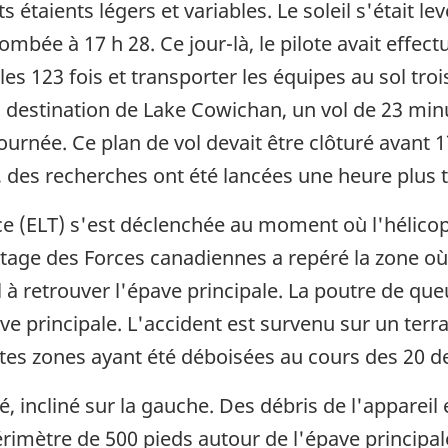
ts étaients légers et variables. Le soleil s'était l
t tombée à 17 h 28. Ce jour-là, le pilote avait effe
les 123 fois et transporter les équipes au sol trois 
 à destination de Lake Cowichan, un vol de 23 minu
 journée. Ce plan de vol devait être clôturé avant
, des recherches ont été lancées une heure plus t
e (ELT) s'est déclenchée au moment où l'hélicopt
tage des Forces canadiennes a repéré la zone où l
 à retrouver l'épave principale. La poutre de que
ve principale. L'accident est survenu sur un terr
tes zones ayant été déboisées au cours des 20 d
ué, incliné sur la gauche. Des débris de l'appareil
périmètre de 500 pieds autour de l'épave principa