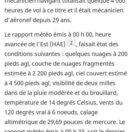
mécanicien navigant totalisait quelque 4 000
heures de vol à ce titre et il était mécanicien
d'aéronef depuis 29 ans.
Le rapport météo émis à 00 h 00, heure
Note de bas de page
2
avancée de l'Est (HAE)
, faisait état des
conditions suivantes : quelques nuages à 200
pieds agl, couche de nuages fragmentés
estimée à 2 200 pieds agl, ciel couvert estimé
à 4 500 pieds agl, visibilité de deux milles
dans de la pluie modérée et du brouillard,
température de 14 degrés Celsius, vents du
120 degrés vrai à 6 noeuds, calage
altimétrique de 29,69 pouces de mercure. Le
rapport météo émis à 00 h 33, soit le dernier