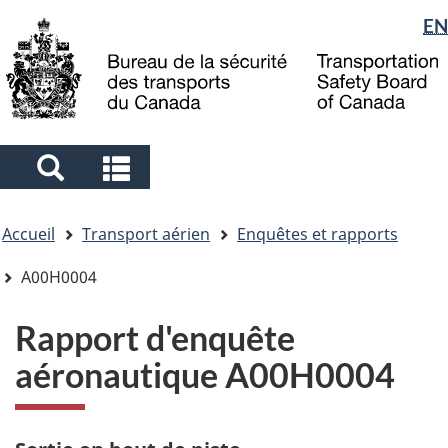
Sélection
EN
Skip
Skip
Passer
to
to
à
de
main
"About
la
la
content
government"
version
langue
HTML
simplifiée
Search
Search
and
and
Vous
menus
menus
Accueil
Transport aérien
Enquêtes et rapports
êtes
ici
A00H0004
Rapport d'enquête
aéronautique A00H0004