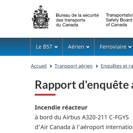
Sélection
de
la
langue
Menu
Le BST
Aérien
Ferroviaire
Vous
Accueil
Transport aérien
Enquêtes et r
êtes
ici
Rapport d'enquêt
Incendie réacteur
à bord du Airbus A320-211 C-FGYS
d'Air Canada à l'aéroport internatio