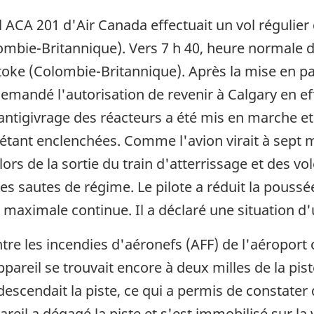
l ACA 201 d'Air Canada effectuait un vol régulie
ombie-Britannique). Vers 7 h 40, heure normale d
toke (Colombie-Britannique). Après la mise en pal
 demandé l'autorisation de revenir à Calgary en e
d'antigivrage des réacteurs a été mis en marche
tant enclenchées. Comme l'avion virait à sept mi
s de la sortie du train d'atterrissage et des vo
s sautes de régime. Le pilote a réduit la poussé
 maximale continue. Il a déclaré une situation d'
tre les incendies d'aéronefs (AFF) de l'aéroport o
appareil se trouvait encore à deux milles de la pis
i descendait la piste, ce qui a permis de constat
areil a dégagé la piste et s'est immobilisé sur la 