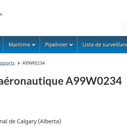
Skip
Skip
Passer
to
to
à
main
"About
la
R
content
government"
version
HTML
simplifiée
Maritime
Pipelinier
Liste de surveillan
apports
A99W0234
e aéronautique A99W0234
nal de Calgary (Alberta)