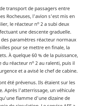
r de transport de passagers entre
es Rocheuses, l'avion s'est mis en
o
ier, le réacteur n
2 a subi deux
ffectuant une descente graduelle.
 et des paramètres réacteur normaux
lles pour se mettre en finale, la
lets. À quelque 60 % de la puissance,
o
e du réacteur n
2 au ralenti, puis il
urgence et a avisé le chef de cabine.
nt été prévenus. Ils étaient sur les
te. Après l'atterrissage, un véhicule
er qu'une flamme d'une dizaine de
voie de circulation. Le service AFF a