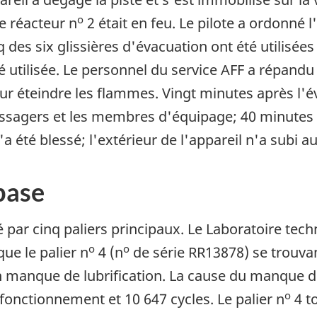
o
le réacteur n
2 était en feu. Le pilote a ordonné l
 des six glissières d'évacuation ont été utilisées
té utilisée. Le personnel du service AFF a répand
ur éteindre les flammes. Vingt minutes après l'é
passagers et les membres d'équipage; 40 minutes 
'a été blessé; l'extérieur de l'appareil n'a sub
base
par cinq paliers principaux. Le Laboratoire tec
o
o
que le palier n
4 (n
de série RR13878) se trouvan
 manque de lubrification. La cause du manque de l
o
 fonctionnement et 10 647 cycles. Le palier n
4 to