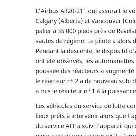
L'Airbus A320-211 qui assurait le vo
Calgary (Alberta) et Vancouver (Col
palier à 35 000 pieds près de Revels
sautes de régime. Le pilote a alors
Pendant la descente, le dispositif 
ont été observés, les automanettes é
poussée des réacteurs a augmenté lor
o
le réacteur n
2 a de nouveau subi de
o
a mis le réacteur n
1 à la puissance
Les véhicules du service de lutte con
lieux prêts à intervenir alors que l'
du service AFF a suivi l'appareil qu
o
pieds sortait du réacteur n
2. L'app