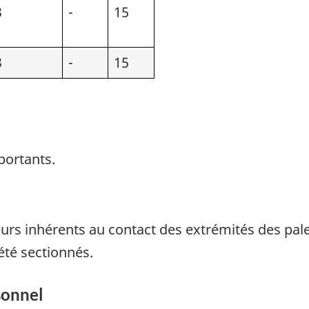
3
-
15
3
-
15
ortants.
s inhérents au contact des extrémités des pales 
été sectionnés.
sonnel