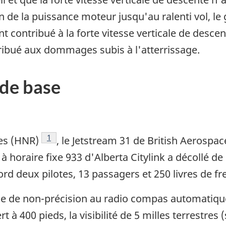
n de la puissance moteur jusqu'au ralenti vol, le g
nt contribué à la forte vitesse verticale de desc
tribué aux dommages subis à l'atterrissage.
de base
Note de bas de page
1
es (HNR)
, le Jetstream 31 de British Aerospac
à horaire fixe 933 d'Alberta Citylink a décollé de
rd deux pilotes, 13 passagers et 250 livres de fr
he de non-précision au radio compas automatiqu
t à 400 pieds, la visibilité de 5 milles terrestres