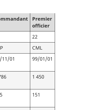
ommandant
Premier
officier
22
TP
CML
/11/01
99/01/01
786
1 450
5
151