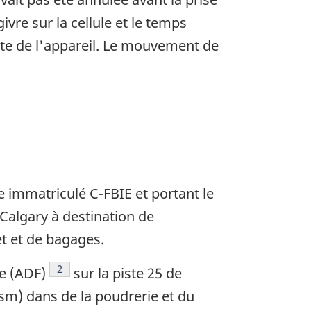
ivre sur la cellule et le temps
ente de l'appareil. Le mouvement de
e immatriculé C-FBIE et portant le
 Calgary à destination de
et et de bagages.
Note de bas de page
2
e (ADF)
sur la piste 25 de
 (sm) dans de la poudrerie et du