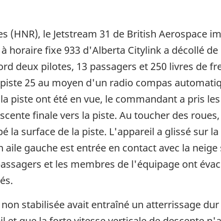
 (HNR), le Jetstream 31 de British Aerospace im
à horaire fixe 933 d'Alberta Citylink a décollé de
ord deux pilotes, 13 passagers et 250 livres de f
a piste 25 au moyen d'un radio compas automatiqu
 la piste ont été en vue, le commandant a pris 
scente finale vers la piste. Au toucher des roues, 
é la surface de la piste. L'appareil a glissé sur la
aile gauche est entrée en contact avec la neige se
passagers et les membres de l'équipage ont évacu
sés.
non stabilisée avait entraîné un atterrissage d
l et que la forte vitesse verticale de descente n'