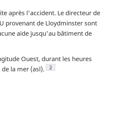
ite après l'accident. Le directeur de
IU provenant de Lloydminster sont
aucune aide jusqu'au bâtiment de
ongitude Ouest, durant les heures
Note de bas de page
3
de la mer (asl).