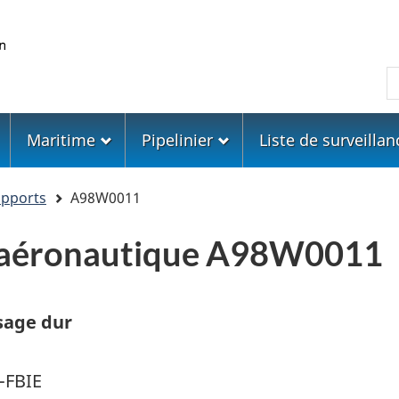
Skip
Skip
Passer
to
to
à
main
"About
la
R
content
government"
version
HTML
simplifiée
Maritime
Pipelinier
Liste de surveillan
apports
A98W0011
e aéronautique A98W0011
sage dur
-FBIE