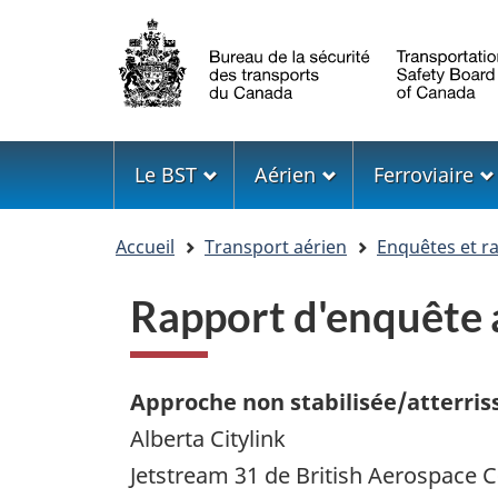
Sélection
de
la
langue
Menu
Le BST
Aérien
Ferroviaire
Vous
Accueil
Transport aérien
Enquêtes et r
êtes
ici
Rapport d'enquêt
Approche non stabilisée/atterris
Alberta Citylink
Jetstream 31 de British Aerospace C