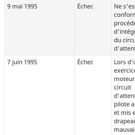
9 mai 1995
Échec
Ne s'es
confor
procéd
d'intég
du circu
d'atten
7 juin 1995
Échec
Lors d'
exercic
moteur 
circuit
d'attent
pilote 
et mis 
drapeau
mauvai