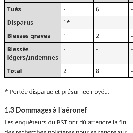
Tués
-
6
-
Disparus
1*
-
-
Blessés graves
1
2
-
Blessés
-
-
-
légers/Indemnes
Total
2
8
-
* Portée disparue et présumée noyée.
1.3 Dommages à l'aéronef
Les enquêteurs du BST ont dû attendre la fin
des recherches policières pour se rendre sur