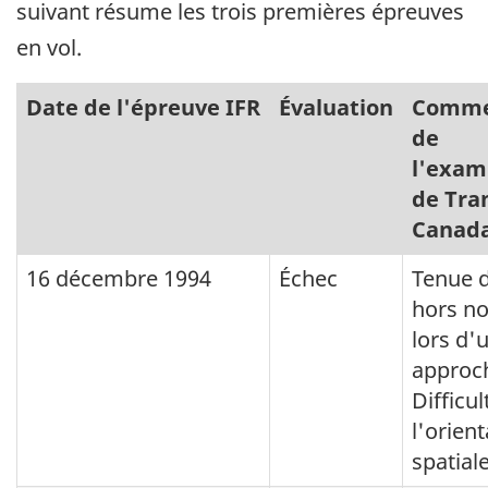
suivant résume les trois premières épreuves
en vol.
Date de l'épreuve IFR
Évaluation
Comme
de
l'exam
de Tra
Canad
16 décembre 1994
Échec
Tenue 
hors n
lors d'
approc
Difficul
l'orien
spatiale