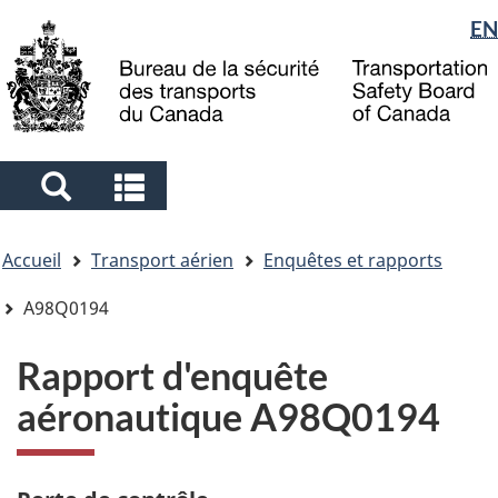
Sélection
EN
Skip
Skip
Passer
to
to
à
de
main
"About
la
la
content
government"
version
langue
HTML
simplifiée
Search
Search
and
and
Vous
menus
menus
Accueil
Transport aérien
Enquêtes et rapports
êtes
ici
A98Q0194
Rapport d'enquête
aéronautique A98Q0194