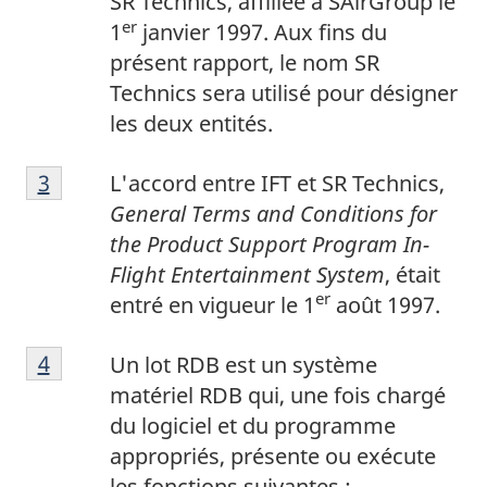
SR Technics, affiliée à SAirGroup le
d
d
er
1
janvier 1997. Aux fins du
e
e
présent rapport, le nom SR
b
p
Technics sera utilisé pour désigner
a
a
les deux entités.
s
g
N
d
e
Retour à la référence de la note de bas de p
3
L'accord entre IFT et SR Technics,
o
e
1
General Terms and Conditions for
t
p
the Product Support Program In-
e
a
Flight Entertainment System
, était
d
g
er
entré en vigueur le 1
août 1997.
e
e
N
b
2
Retour à la référence de la note de bas de p
4
Un lot RDB est un système
o
a
matériel RDB qui, une fois chargé
t
s
du logiciel et du programme
e
d
appropriés, présente ou exécute
d
e
les fonctions suivantes :