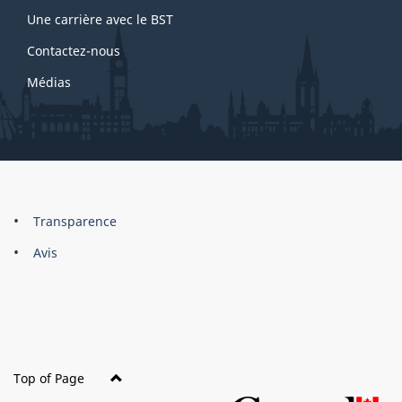
Une carrière avec le BST
Contactez-nous
Médias
About
Brand
Transparence
this
Avis
site
Top of Page