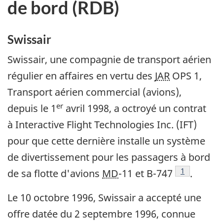
de bord (RDB)
Swissair
Swissair, une compagnie de transport aérien
régulier en affaires en vertu des
JAR
OPS 1,
Transport aérien commercial (avions),
er
depuis le 1
avril 1998, a octroyé un contrat
à Interactive Flight Technologies Inc. (IFT)
pour que cette dernière installe un système
de divertissement pour les passagers à bord
Note de bas
1
de sa flotte d'avions
MD
-11 et B-747
.
Le 10 octobre 1996, Swissair a accepté une
offre datée du 2 septembre 1996, connue