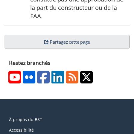
e
la part du constructeur ou de la
b
FAA.
a
s
d
Partagez cette page
e
p
a
Restez branchés
g
YouTube
Flickr
Facebook
LinkedIn
RSS
X/Twitter
e
5
About
À propos du BST
this
site
Accessibilité