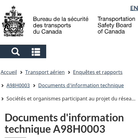
Sélection
EN
Skip
Skip
Passer
to
to
à
de
main
"About
la
la
content
government"
version
langue
HTML
simplifiée
Search
Search
and
and
Vous
menus
menus
Accueil
Transport aérien
Enquêtes et rapports
êtes
ici
A98H0003
Documents d'information technique
Sociétés et organismes participant au projet du réseau de divertissement de bord (RDB)
Documents d'information
technique A98H0003