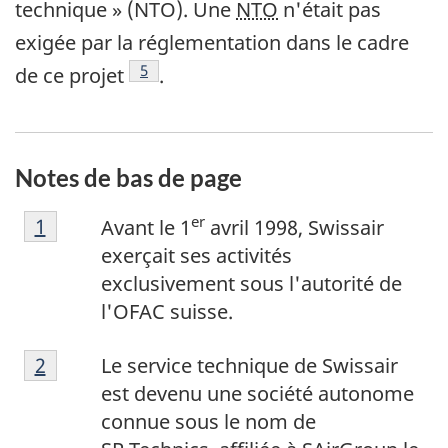
technique » (NTO). Une
NTO
n'était pas
exigée par la réglementation dans le cadre
Note de bas de page
5
de ce projet
.
Notes de bas de page
N
er
Retour à la référence de la note de bas de p
1
Avant le 1
avril 1998, Swissair
o
exerçait ses activités
t
exclusivement sous l'autorité de
e
l'OFAC suisse.
d
N
e
Retour à la référence de la note de bas de p
2
Le service technique de Swissair
o
b
est devenu une société autonome
t
a
connue sous le nom de
e
s