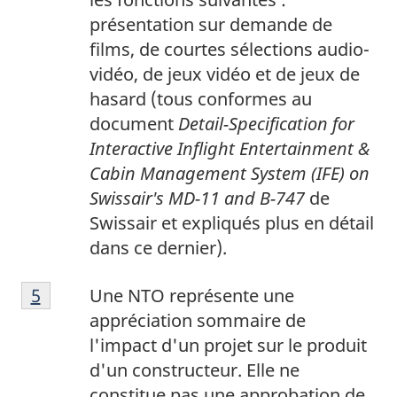
e
p
présentation sur demande de
b
a
films, de courtes sélections audio-
a
g
vidéo, de jeux vidéo et de jeux de
s
e
hasard (tous conformes au
d
3
document
Detail-Specification for
e
Interactive Inflight Entertainment &
p
Cabin Management System (IFE) on
a
Swissair's MD-11 and B-747
de
g
Swissair et expliqués plus en détail
e
dans ce dernier).
4
N
Retour à la référence de la note de bas de p
5
Une NTO représente une
o
appréciation sommaire de
t
l'impact d'un projet sur le produit
e
d'un constructeur. Elle ne
d
constitue pas une approbation de