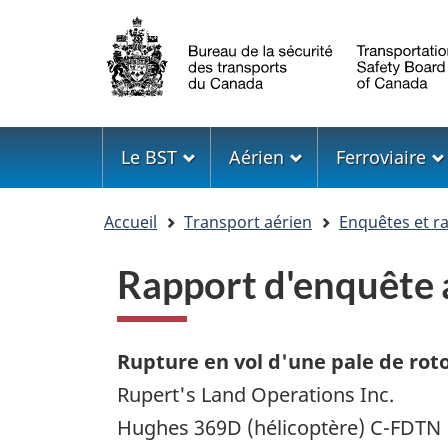
Sélection
de
la
langue
Menu
Le BST
Aérien
Ferroviaire
Vous
Accueil
Transport aérien
Enquêtes et r
êtes
ici
Rapport d'enquêt
Rupture en vol d'une pale de roto
Rupert's Land Operations Inc.
Hughes 369D (hélicoptère) C-FDTN