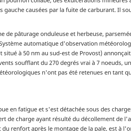
c un poumon collabé, des exulcérations mineures a
s gauche causées par la fuite de carburant. Il so
e de pâturage onduleuse et herbeuse, parsemée de
 du Système automatique d'observation météorolo
t situé à 50 nm au sud-est de Provost) annonçait 
es vents soufflant du 270 degrés vrai à 7 noeuds, 
téorologiques n'ont pas été retenues en tant que
pue en fatigue et s'est détachée sous des charges 
ert de charge ayant résulté du décollement de l'
du renfort après le montage de la pale, est à l'or