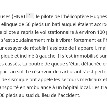
Note de bas de page
1
euses (HNR)
, le pilote de l'hélicoptère Hugh
élingue de 50 pieds un bâti auquel étaient accro
 pilote a repris le vol stationnaire à environ 100
 s'est soudainement mis à vibrer fortement et l'h
r essayer de rétablir l'assiette de l'appareil, ma
piqué et incliné à gauche. Il s'est immobilisé sur
es cassés. La poutre de queue s'était détachée en 
mpact au sol. Le réservoir de carburant s'est perf
pe de sismique ont appelé les secours médicaux et 
ransporté en ambulance à un hôpital local. Les tra
00 pieds au sud du lieu de l'accident.