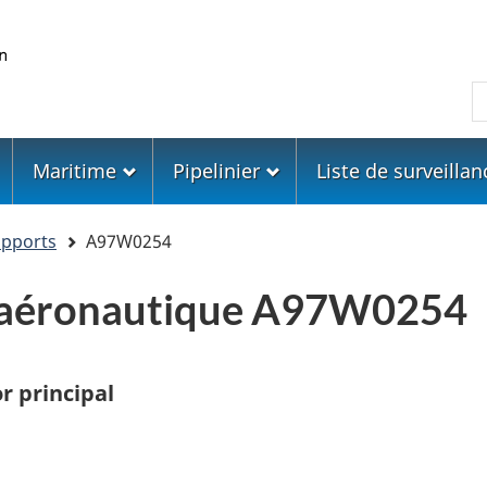
Skip
Skip
Passer
to
to
à
main
"About
la
R
content
government"
version
HTML
simplifiée
Maritime
Pipelinier
Liste de surveillan
apports
A97W0254
e aéronautique A97W0254
r principal