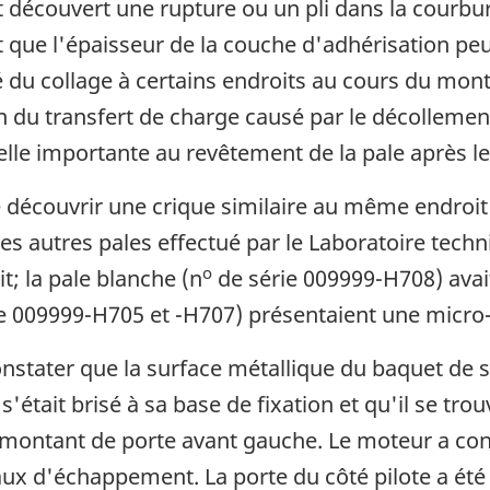
 découvert une rupture ou un pli dans la courbur
t que l'épaisseur de la couche d'adhérisation peu
é du collage à certains endroits au cours du mon
 du transfert de charge causé par le décollement 
elle importante au revêtement de la pale après l
e découvrir une crique similaire au même endroit 
s autres pales effectué par le Laboratoire techn
o
; la pale blanche (n
de série 009999-H708) avai
e 009999-H705 et -H707) présentaient une micro-
stater que la surface métallique du baquet de si
s'était brisé à sa base de fixation et qu'il se tro
e montant de porte avant gauche. Le moteur a con
ux d'échappement. La porte du côté pilote a été 