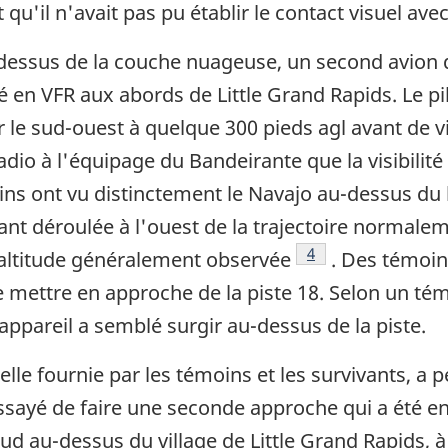
 qu'il n'avait pas pu établir le contact visuel ave
-dessus de la couche nuageuse, un second avion d
é en VFR aux abords de Little Grand Rapids. Le pil
ar le sud-ouest à quelque 300 pieds agl avant de v
radio à l'équipage du Bandeirante que la visibilité
moins ont vu distinctement le Navajo au-dessus du 
nt déroulée à l'ouest de la trajectoire normalem
Note de bas de page
4
altitude généralement observée
. Des témoins
se mettre en approche de la piste 18. Selon un t
appareil a semblé surgir au-dessus de la piste.
elle fournie par les témoins et les survivants, a 
ssayé de faire une seconde approche qui a été e
ud au-dessus du village de Little Grand Rapids, à l