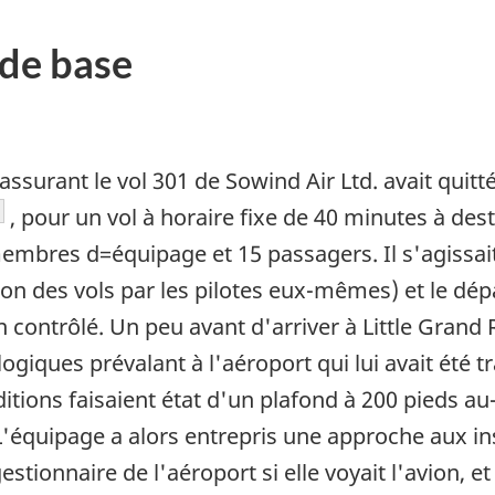
de base
urant le vol 301 de Sowind Air Ltd. avait quitté
te de bas de page
, pour un vol à horaire fixe de 40 minutes à des
embres d=équipage et 15 passagers. Il s'agissai
n des vols par les pilotes eux-mêmes) et le départ
 contrôlé. Un peu avant d'arriver à Little Grand 
ogiques prévalant à l'aéroport qui lui avait été t
itions faisaient état d'un plafond à 200 pieds au
de bas de page
L'équipage a alors entrepris une approche aux ins
stionnaire de l'aéroport si elle voyait l'avion, et