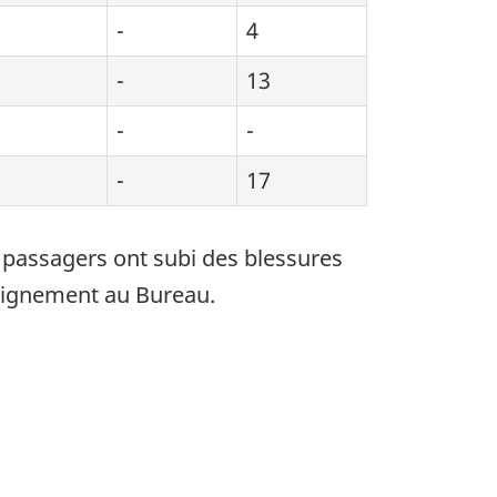
-
4
-
13
-
-
-
17
2 passagers ont subi des blessures
seignement au Bureau.