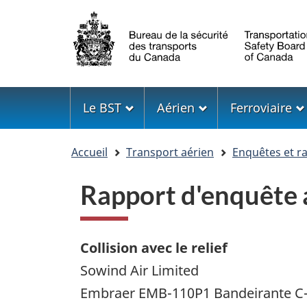
Sélection
de
la
langue
Menu
Le BST
Aérien
Ferroviaire
Vous
Accueil
Transport aérien
Enquêtes et r
êtes
ici
Rapport d'enquête
Collision avec le relief
Sowind Air Limited
Embraer EMB-110P1 Bandeirante 