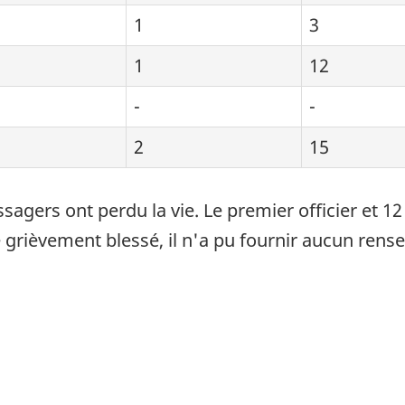
1
3
1
12
-
-
2
15
agers ont perdu la vie. Le premier officier et 1
té grièvement blessé, il n'a pu fournir aucun ren