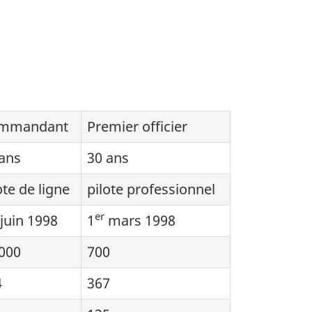
mmandant
Premier officier
ans
30 ans
ote de ligne
pilote professionnel
er
juin 1998
1
mars 1998
000
700
4
367