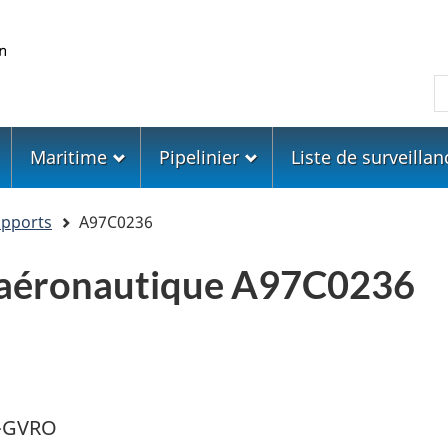
Skip
Skip
Passer
to
to
à
main
"About
la
R
content
government"
version
HTML
simplifiée
Maritime
Pipelinier
Liste de surveillan
apports
A97C0236
 aéronautique A97C0236
C-GVRO