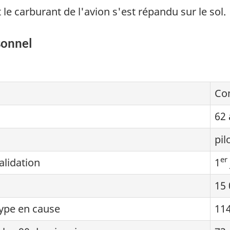
e carburant de l'avion s'est répandu sur le sol.
sonnel
Co
62 
pil
er
alidation
1
15 
type en cause
11