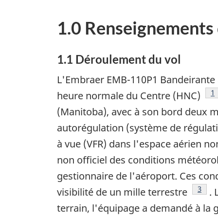
1.0 Renseignements 
1.1 Déroulement du vol
L'Embraer EMB-110P1 Bandeirante ass
No
1
heure normale du Centre (HNC)
(Manitoba), avec à son bord deux m
autorégulation (système de régulatio
à vue (VFR) dans l'espace aérien non
non officiel des conditions météorol
gestionnaire de l'aéroport. Ces cond
Note 
3
visibilité de un mille terrestre
. 
terrain, l'équipage a demandé à la ge