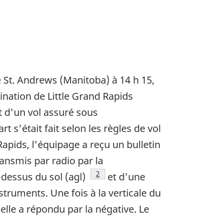
 St. Andrews (Manitoba) à 14 h 15,
tination de Little Grand Rapids
t d'un vol assuré sous
 s'était fait selon les règles de vol
Rapids, l'équipage a reçu un bulletin
ransmis par radio par la
Note de bas de page
2
-dessus du sol (agl)
et d'une
truments. Une fois à la verticale du
 elle a répondu par la négative. Le