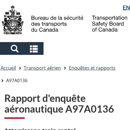
Sélection
EN
Skip
Skip
Passer
to
to
à
de
main
"About
la
la
content
government"
version
langue
HTML
simplifiée
Search
Search
and
and
Vous
menus
menus
Accueil
Transport aérien
Enquêtes et rapports
êtes
ici
A97A0136
Rapport d'enquête
aéronautique A97A0136