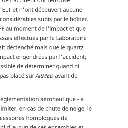
x de l'accident ont retrouvé
 l'ELT et n'ont découvert aucune
nsidérables subis par le boîtier.
 OFF au moment de l'impact et que
ssais effectués par le Laboratoire
tait déclenché mais que le quartz
impact engendrées par l'accident;
ossible de déterminer quand ni
t pas placé sur
ARMED
avant de
 réglementation aéronautique - a
imiter, en cas de chute de neige, le
accessoires homologués de
uni d'aucun de ces ensembles et,