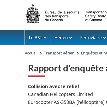
Sélection
de
la
langue
Menu
Le BST
Aérien
Ferroviaire
Vous
Accueil
Transport aérien
Enquêtes et r
êtes
ici
Rapport d'enquête
Collision avec le relief
Canadian Helicopters Limited
Eurocopter AS-350BA (hélicoptère)