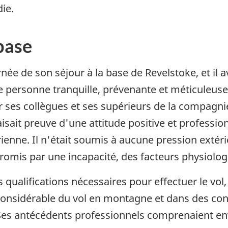
die.
base
rnée de son séjour à la base de Revelstoke, et il av
une personne tranquille, prévenante et méticule
ar ses collègues et ses supérieurs de la compag
aisait preuve d'une attitude positive et professio
rienne. Il n'était soumis à aucune pression extér
promis par une incapacité, des facteurs physiolo
les qualifications nécessaires pour effectuer le 
 considérable du vol en montagne et dans des co
 Ses antécédents professionnels comprenaient env