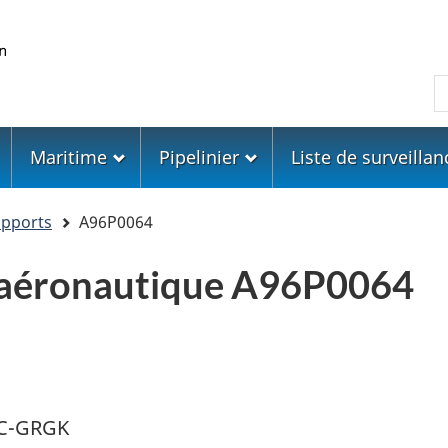
Skip
Skip
Passer
to
to
à
main
"About
la
R
content
government"
version
HTML
simplifiée
Maritime
Pipelinier
Liste de surveillan
apports
A96P0064
 aéronautique A96P0064
 C-GRGK