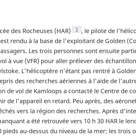
Note de bas de page
1
ancée des Rocheuses (HAR)
, le pilote de l'hél
 s'est rendu à la base de l'exploitant de Golden 
assagers. Les trois personnes sont ensuite parti
 vol à vue (VFR) pour aller prélever des échantillo
toke. L'hélicoptère n'étant pas rentré à Golden à
epris des recherches aériennes à l'aide de l'autr
tion de vol de Kamloops a contacté le Centre de c
ir de l'appareil en retard. Peu après, des aérone
hés vers la région des recherches. Après d'inten
 manquant a été retrouvée vers 10 h 30 HAR le len
pieds au-dessus du niveau de la mer; les trois oc