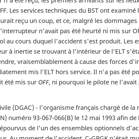
n'a été reçu; les premiers arrivants sur les lieu
 OFF. Les services techniques du BST ont examiné
rait reçu un coup, et ce, malgré les dommages co
 l'interrupteur n'avait pas été heurté ni mis sur
ol au cours duquel l'accident s'est produit. Les e
r à inertie se trouvant à l'intérieur de l'ELT s'é
fendre, vraisemblablement à cause des forces d'
tement mis l'ELT hors service. Il n'a pas été p
it été mis sur
OFF
, ni pourquoi le pilote ne l'avai
civile (DGAC) - l'organisme français chargé de la
CN) numéro 93-067-066(B) le 12 mai 1993 afin de l
 dépourvus de l'un des ensembles optionnels d'
teur. Au moment de l'accident, C-GRGK n'était m