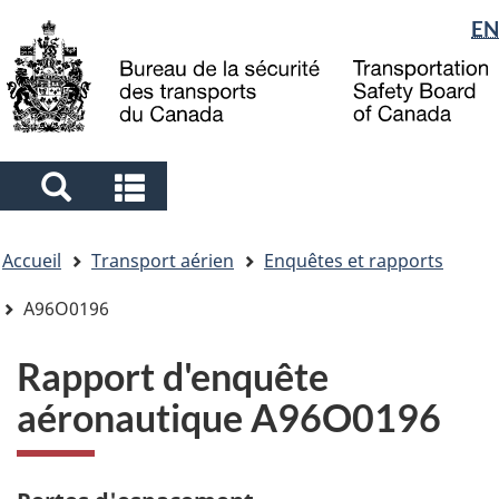
Sélection
EN
Skip
Skip
Passer
to
to
à
de
main
"About
la
la
content
government"
version
langue
HTML
simplifiée
Search
Search
and
and
Vous
menus
menus
Accueil
Transport aérien
Enquêtes et rapports
êtes
ici
A96O0196
Rapport d'enquête
aéronautique A96O0196