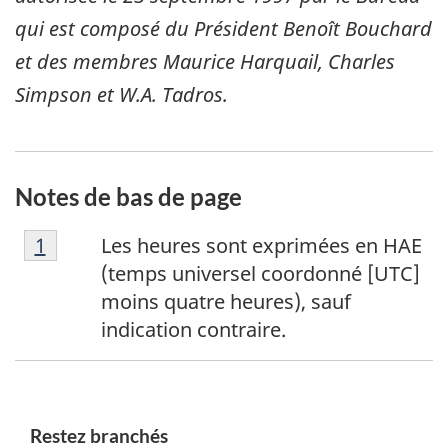
qui est composé du Président Benoît Bouchard
et des membres Maurice Harquail, Charles
Simpson et W.A. Tadros.
Notes de bas de page
N
Retour à la référence de la note de bas de p
1
Les heures sont exprimées en HAE
o
(temps universel coordonné [UTC]
t
moins quatre heures), sauf
e
indication contraire.
d
e
b
a
Restez branchés