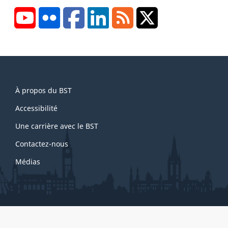
s
YouTube
Flickr
Facebook
LinkedIn
RSS
X/Twitter
d
e
p
a
g
About
e
À propos du BST
this
1
site
Accessibilité
Une carrière avec le BST
Contactez-nous
Médias