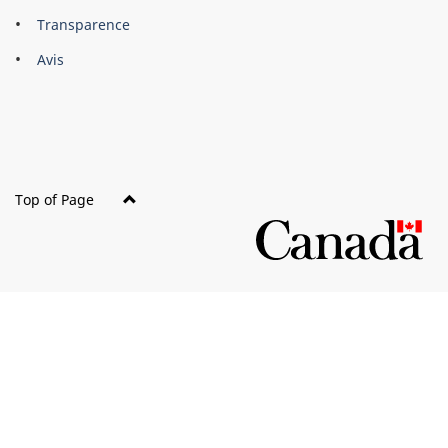
About
Brand
Transparence
this
Avis
site
Top of Page