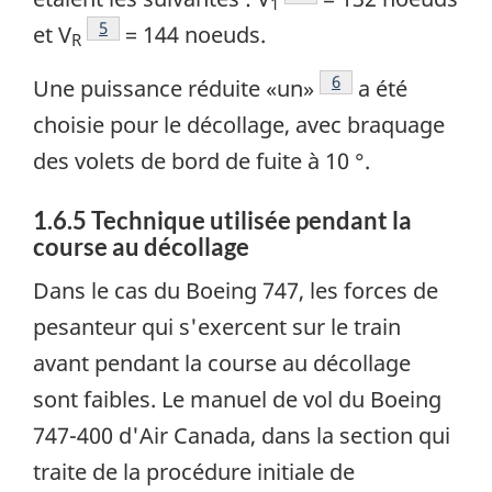
1
Note de bas de page
5
et V
= 144 noeuds.
R
Note de bas de page
6
Une puissance réduite «un»
a été
choisie pour le décollage, avec braquage
des volets de bord de fuite à 10 °.
1.6.5 Technique utilisée pendant la
course au décollage
Dans le cas du Boeing 747, les forces de
pesanteur qui s'exercent sur le train
avant pendant la course au décollage
sont faibles. Le manuel de vol du Boeing
747-400 d'Air Canada, dans la section qui
traite de la procédure initiale de