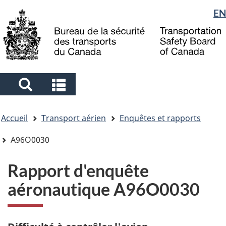
Sélection
EN
Skip
Skip
Passer
to
to
à
de
main
"About
la
la
content
government"
version
langue
HTML
simplifiée
Search
Search
and
and
Vous
menus
menus
Accueil
Transport aérien
Enquêtes et rapports
êtes
ici
A96O0030
Rapport d'enquête
aéronautique A96O0030