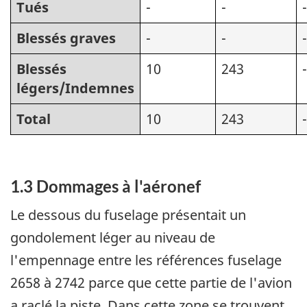
Tués
-
-
-
Blessés graves
-
-
-
Blessés
10
243
-
légers/Indemnes
Total
10
243
-
1.3 Dommages à l'aéronef
Le dessous du fuselage présentait un
gondolement léger au niveau de
l'empennage entre les références fuselage
2658 à 2742 parce que cette partie de l'avion
a raclé la piste. Dans cette zone se trouvent