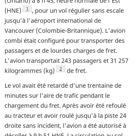
(Ontario) à 8 h 45, heure normale de l'Est
Note de bas de page
1
(HNE)
, pour un vol régulier sans escale
jusqu'à l'aéroport international de
Vancouver (Colombie-Britannique). L'avion
combi était configuré pour transporter des
passagers et de lourdes charges de fret.
L'avion transportait 243 passagers et 31 257
Note de bas de page
2
kilogrammes (kg)
de fret.
Le vol avait été retardé d'une trentaine de
minutes sur l'aire de trafic pendant le
chargement du fret. Après avoir été refoulé
au tracteur et avoir roulé jusqu'à la piste 24
droite sans incident, l'avion a été autorisé à
décoller à 9 h 51 HNE. La circulation au sol,