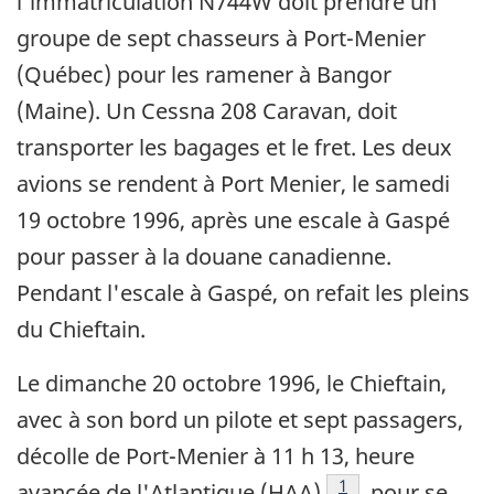
l'immatriculation N744W doit prendre un
groupe de sept chasseurs à Port-Menier
(Québec) pour les ramener à Bangor
(Maine). Un Cessna 208 Caravan, doit
transporter les bagages et le fret. Les deux
avions se rendent à Port Menier, le samedi
19 octobre 1996, après une escale à Gaspé
pour passer à la douane canadienne.
Pendant l'escale à Gaspé, on refait les pleins
du Chieftain.
Le dimanche 20 octobre 1996, le Chieftain,
avec à son bord un pilote et sept passagers,
décolle de Port-Menier à 11 h 13, heure
Note de bas de page
1
avancée de l'Atlantique (HAA)
, pour se