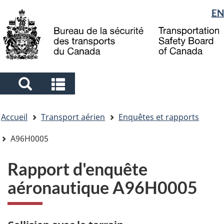
Sélection
EN
Skip
Skip
Passer
to
to
à
de
main
"About
la
la
content
government"
version
langue
HTML
simplifiée
Search
Search
and
and
Vous
menus
menus
Accueil
Transport aérien
Enquêtes et rapports
êtes
ici
A96H0005
Rapport d'enquête
aéronautique A96H0005