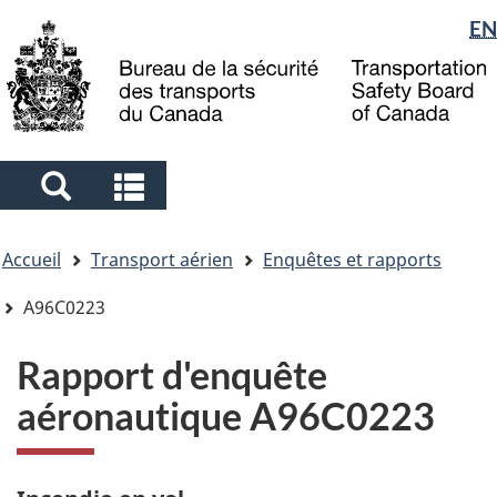
Sélection
EN
Skip
Skip
Passer
to
to
à
de
main
"About
la
la
content
government"
version
langue
HTML
simplifiée
Search
Search
and
and
Vous
menus
menus
Accueil
Transport aérien
Enquêtes et rapports
êtes
ici
A96C0223
Rapport d'enquête
aéronautique A96C0223