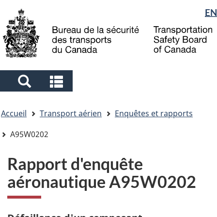
Sélection
EN
Skip
Skip
Passer
to
to
à
de
main
"About
la
la
content
government"
version
langue
HTML
simplifiée
Search
Search
and
and
Vous
menus
menus
Accueil
Transport aérien
Enquêtes et rapports
êtes
ici
A95W0202
Rapport d'enquête
aéronautique A95W0202