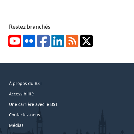
Restez branchés
YouTube
Flickr
Facebook
LinkedIn
RSS
X/Twitter
About
À propos du BST
this
site
Accessibilité
Une carrière avec le BST
Contactez-nous
Médias