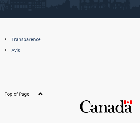
About
Brand
Transparence
this
Avis
site
Top of Page