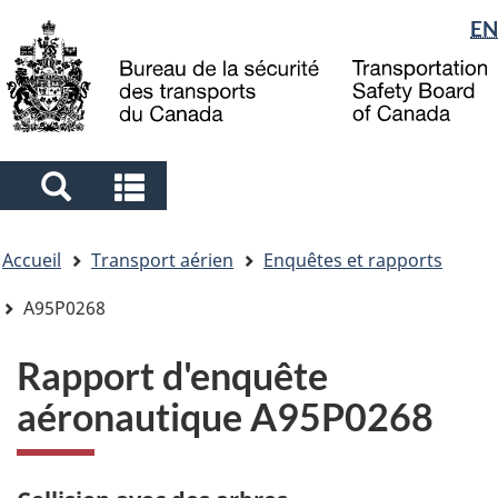
Sélection
EN
Skip
Skip
Passer
to
to
à
de
main
"About
la
la
content
government"
version
langue
HTML
simplifiée
Search
Search
and
and
Vous
menus
menus
Accueil
Transport aérien
Enquêtes et rapports
êtes
ici
A95P0268
Rapport d'enquête
aéronautique A95P0268