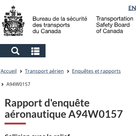
Sélection
EN
Skip
Skip
Passer
to
to
à
de
main
"About
la
la
content
government"
version
langue
HTML
simplifiée
Search
Search
and
and
Vous
menus
menus
Accueil
Transport aérien
Enquêtes et rapports
êtes
ici
A94W0157
Rapport d'enquête
aéronautique A94W0157