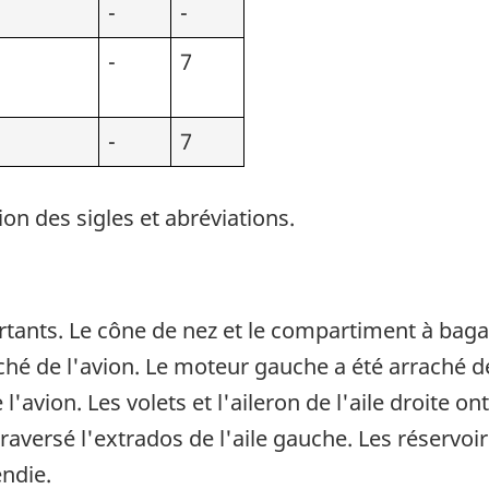
-
-
-
7
-
7
ion des sigles et abréviations.
ants. Le cône de nez et le compartiment à bagag
raché de l'avion. Le moteur gauche a été arraché d
 l'avion. Les volets et l'aileron de l'aile droite 
traversé l'extrados de l'aile gauche. Les réservoi
endie.