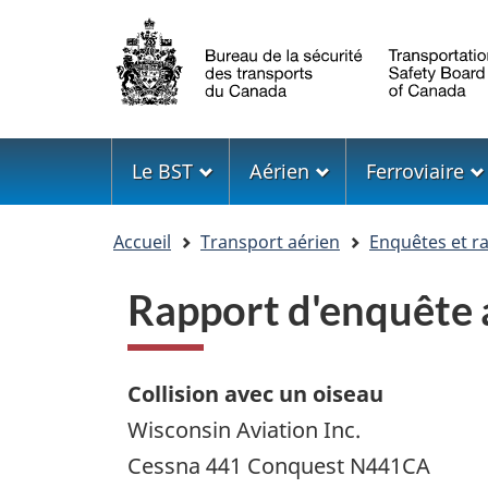
Sélection
de
la
langue
Menu
Le BST
Aérien
Ferroviaire
Vous
Accueil
Transport aérien
Enquêtes et r
êtes
ici
Rapport d'enquête
Collision avec un oiseau
Wisconsin Aviation Inc.
Cessna 441 Conquest N441CA