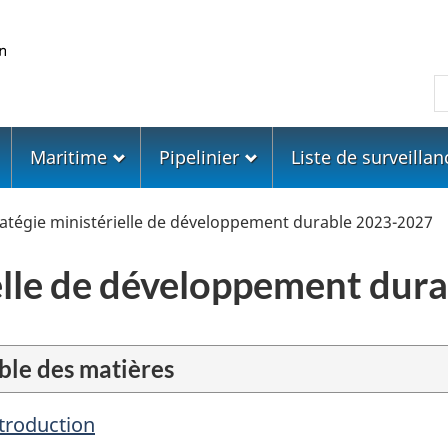
Skip
Skip
Passer
to
to
à
main
"About
la
R
content
government"
version
HTML
simplifiée
Maritime
Pipelinier
Liste de surveillan
atégie ministérielle de développement durable 2023-2027
ielle de développement du
ble des matières
troduction