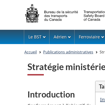
Sélection
de
la
langue
Menu
Le BST
Aérien
Ferroviaire
Vous
Accueil
Publications administratives
Str
êtes
ici
Stratégie ministér
Ta
Introduction
In