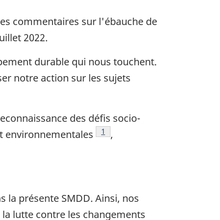
 des commentaires sur l'ébauche de
illet 2022.
oppement durable qui nous touchent.
er notre action sur les sujets
reconnaissance des défis socio-
Note de bas de page
1
 et environnementales
,
ns la présente SMDD. Ainsi, nos
 la lutte contre les changements