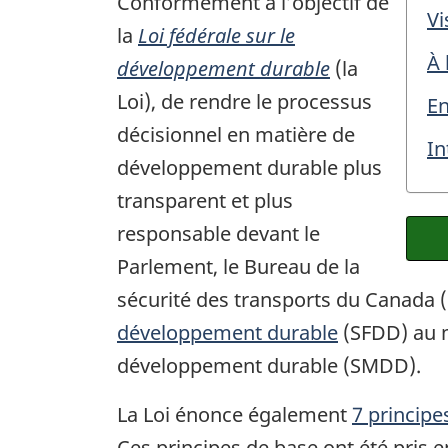
Conformément à l’objectif de
Vi
la
Loi fédérale sur le
À 
développement durable
(la
Loi), de rendre le processus
En
décisionnel en matière de
In
développement durable plus
transparent et plus
responsable devant le
Parlement, le Bureau de la
sécurité des transports du Canada (
développement durable
(SFDD) au m
développement durable (SMDD).
La Loi énonce également
7 principe
Ces principes de base ont été pris