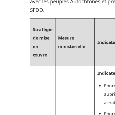
avec les peuples Autochtones et pre
SFDD.
Stratégie
de mise
Mesure
Indicat
en
ministérielle
œuvre
Indicat
Pourc
auprè
achat
Pourc