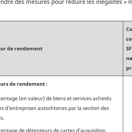
ndre des mesures pour réduire les inégalités » m
Co
co
eur de rendement
SF
na
pr
eurs de rendement :
entage (en valeur) de biens et services achetés
s d’entreprises autochtones par la section des
s.
entage de détenteurs de cartes d’acquisition