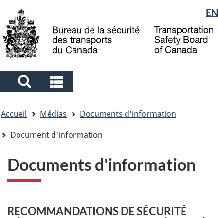
Sélection
EN
Skip
Skip
Passer
to
to
à
de
main
"About
la
la
content
government"
version
langue
HTML
simplifiée
Search
Search
and
and
Vous
menus
menus
Accueil
Médias
Documents d'information
êtes
ici
Document d'information
Documents d'information
RECOMMANDATIONS DE SÉCURITÉ