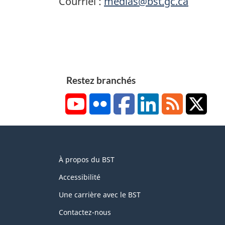
Courriel :
medias@bst.gc.ca
Restez branchés
YouTube
Flickr
Facebook
LinkedIn
RSS
X/Tw
About
À propos du BST
this
site
Accessibilité
Une carrière avec le BST
Contactez-nous