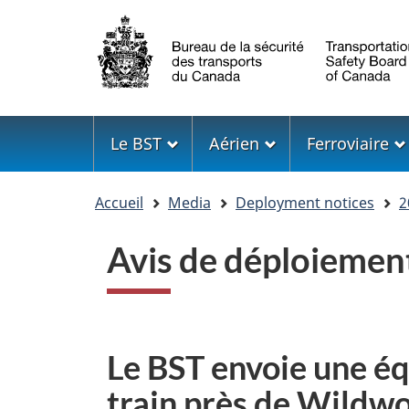
Sélection
de
la
langue
Menu
Le BST
Aérien
Ferroviaire
Vous
Accueil
Media
Deployment notices
2
êtes
ici
Avis de déploiemen
Le BST envoie une éq
train près de Wildwo