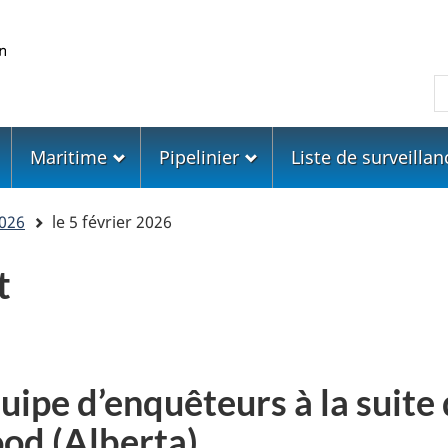
Skip
Skip
Passer
to
to
à
main
"About
la
R
content
government"
version
HTML
simplifiée
Maritime
Pipelinier
Liste de surveillan
026
le 5 février 2026
t
uipe d’enquêteurs à la suite
od (Alberta)