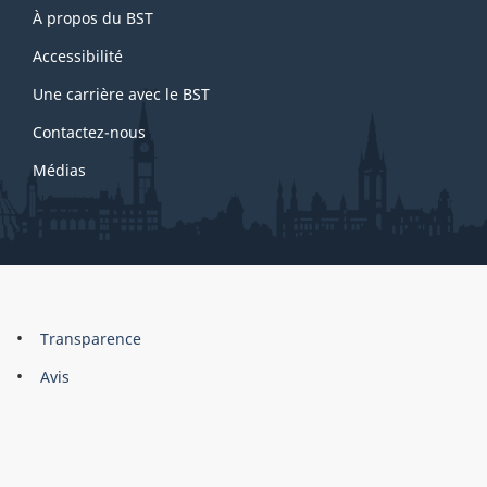
À propos du BST
this
site
Accessibilité
Une carrière avec le BST
Contactez-nous
Médias
About
Brand
Transparence
this
Avis
site