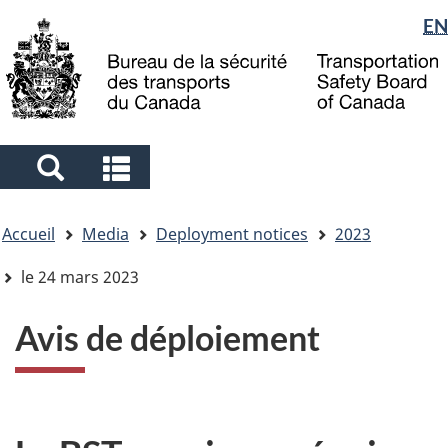
Sélection
EN
Skip
Skip
Passer
to
to
à
de
main
"About
la
la
content
government"
version
langue
HTML
simplifiée
Search
Search
and
and
Vous
menus
menus
Accueil
Media
Deployment notices
2023
êtes
ici
le 24 mars 2023
Avis de déploiement