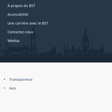
About
À propos du BST
this
site
Accessibilité
Une carrière avec le BST
Contactez-nous
Médias
About
Brand
Transparence
this
Avis
site