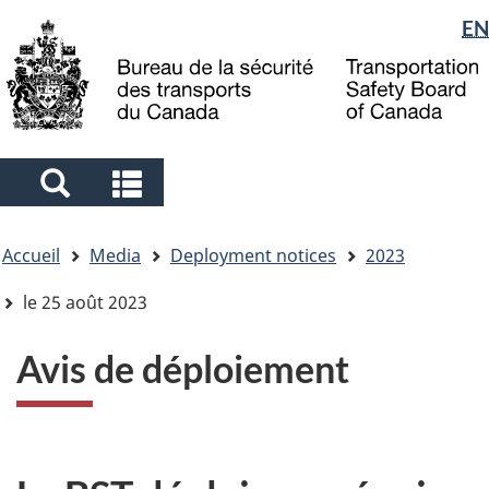
Sélection
EN
Skip
Skip
Passer
to
to
à
de
main
"About
la
la
content
government"
version
langue
HTML
simplifiée
Search
Search
and
and
Vous
menus
menus
Accueil
Media
Deployment notices
2023
êtes
ici
le 25 août 2023
Avis de déploiement