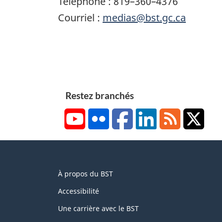
Téléphone : 819–360–4376
Courriel :
medias@bst.gc.ca
Restez branchés
YouTube
Flickr
Facebook
LinkedIn
RSS
X/Tw
About
À propos du BST
this
site
Accessibilité
Une carrière avec le BST