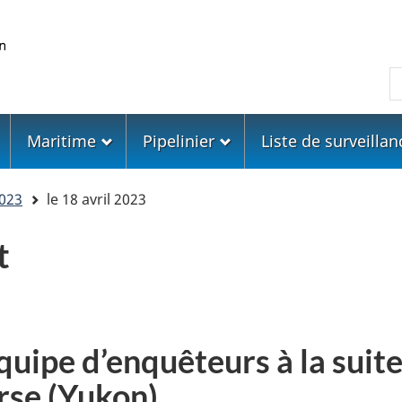
Skip
Skip
Passer
to
to
à
main
"About
la
R
content
government"
version
HTML
simplifiée
Maritime
Pipelinier
Liste de surveillan
023
le 18 avril 2023
t
quipe d’enquêteurs à la suite
rse (Yukon)