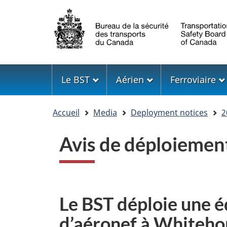
Sélection
de
la
langue
Menu
Le BST
Aérien
Ferroviaire
Vous
Accueil
Media
Deployment notices
2
êtes
ici
Avis de déploiemen
Le BST déploie une é
d’aéronef à Whiteho