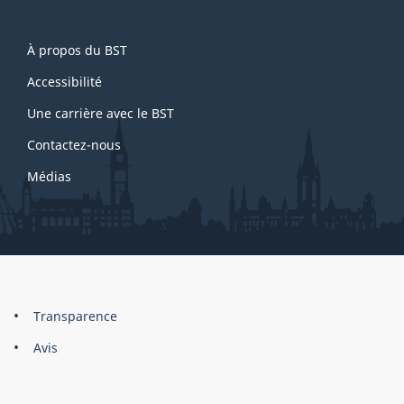
About
À propos du BST
this
site
Accessibilité
Une carrière avec le BST
Contactez-nous
Médias
About
Brand
Transparence
this
Avis
site