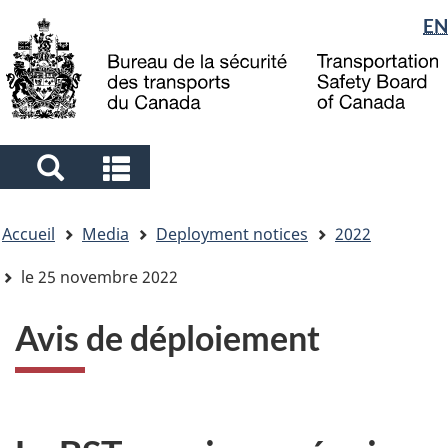
Sélection
EN
Skip
Skip
Passer
to
to
à
de
main
"About
la
la
content
government"
version
langue
HTML
simplifiée
Search
Search
and
and
Vous
menus
menus
Accueil
Media
Deployment notices
2022
êtes
ici
le 25 novembre 2022
Avis de déploiement