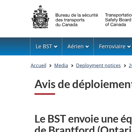
Sélection
de
la
langue
Menu
Le BST
Aérien
Ferroviaire
Vous
Accueil
Media
Deployment notices
2
êtes
ici
Avis de déploiemen
Le BST envoie une équ
de Brantford (Ontari