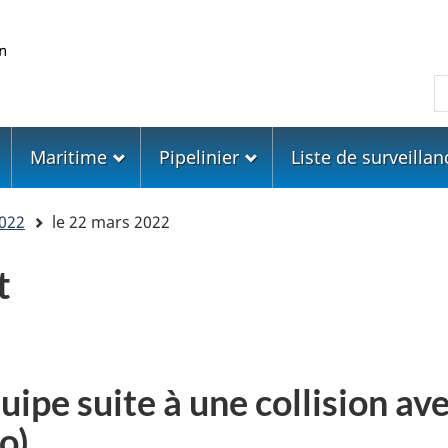
Skip
Skip
Passer
to
to
à
main
"About
la
R
content
government"
version
HTML
simplifiée
Maritime
Pipelinier
Liste de surveillan
022
le 22 mars 2022
t
ipe suite à une collision avec
o)