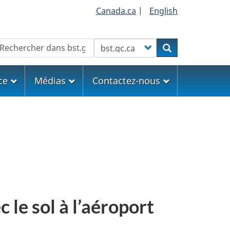
Canada.ca
|
English
echercher
Customize your search
Rechercher
ce
Médias
Contactez-nous
 le sol à l’aéroport