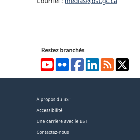
Courriel :
medias@bst.gc.ca
Restez branchés
YouTube
Flickr
Facebook
LinkedIn
RSS
X/Tw
About
À propos du BST
this
site
Accessibilité
Une carrière avec le BST
Contactez-nous