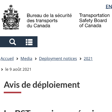
Sélection
EN
Skip
Skip
Passer
to
to
à
de
main
"About
la
la
content
government"
version
langue
HTML
simplifiée
Search
Search
and
and
Vous
menus
menus
Accueil
Media
Deployment notices
2021
êtes
ici
le 9 août 2021
Avis de déploiement