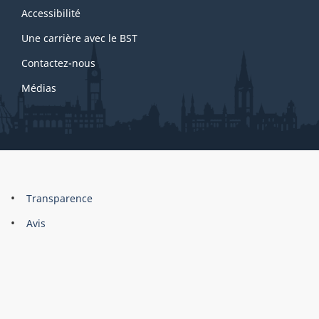
site
Accessibilité
Une carrière avec le BST
Contactez-nous
Médias
About
Brand
Transparence
this
Avis
site