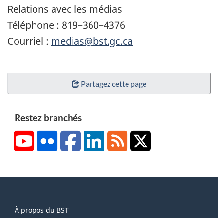
Relations avec les médias
Téléphone : 819–360–4376
Courriel :
medias@bst.gc.ca
Partagez cette page
Restez branchés
YouTube
Flickr
Facebook
LinkedIn
RSS
X/Twitter
About
À propos du BST
this