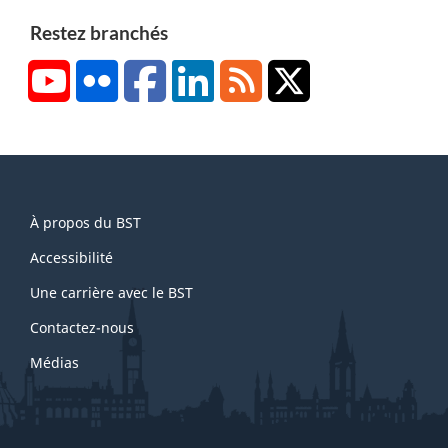
Restez branchés
YouTube
Flickr
Facebook
LinkedIn
RSS
X/Twitter
About
À propos du BST
this
site
Accessibilité
Une carrière avec le BST
Contactez-nous
Médias