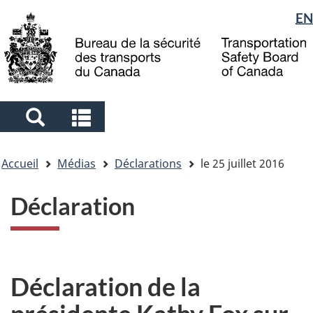
Sélection
EN
Skip
Skip
Passer
to
to
à
de
main
"About
la
la
content
government"
version
langue
HTML
simplifiée
Search
Search
and
and
Vous
menus
menus
Accueil
Médias
Déclarations
le 25 juillet 2016
êtes
ici
Déclaration
Déclaration de la