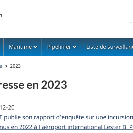
Skip
Skip
Passer
to
to
à
main
"About
la
R
content
government"
version
HTML
simplifiée
Maritime
Pipelinier
Liste de surveillan
e
2023
esse en 2023
12-20
T publie son rapport d’enquête sur une incursion s
nus en 2022 à l’aéroport international Lester B.