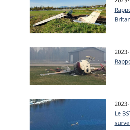
2023-
Rappo
Brita
Image
2023-
Rappo
Image
2023-
Le BS
surve