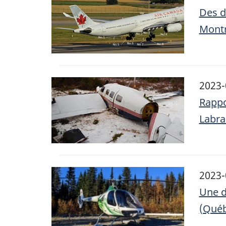
Des d
Montr
Image
2023-
Rappo
Labra
Image
2023-
Une d
(Québ