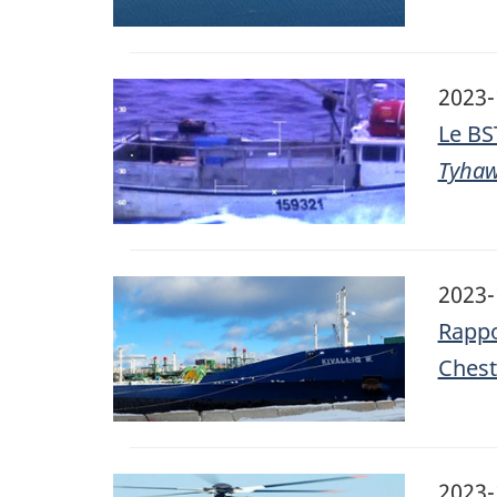
Image
2023-
Le BS
Tyha
Image
2023-
Rappo
Chest
Image
2023-