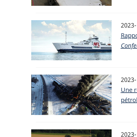
Image
2023-
Rappo
Confe
Image
2023-
Une r
pétro
Image
2023-