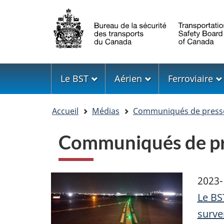
Sélection
de
la
langue
Menu
Le BST
Aérien
Ferroviaire
Vous
Accueil
Médias
Communiqués de press
êtes
ici
Communiqués de pr
Image
2023-
Le BS
surve