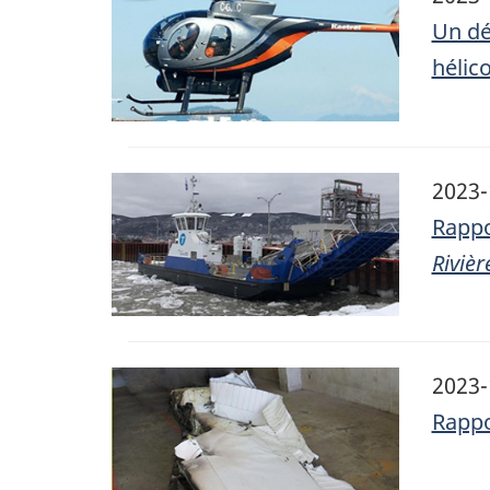
Un dé
hélic
Image
2023-
Rappo
Rivièr
Image
2023-
Rappo