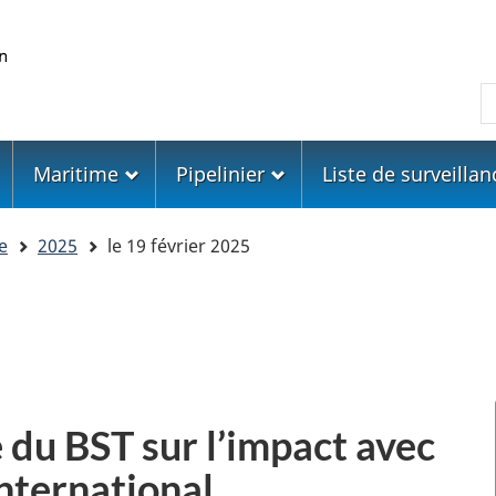
Skip
Skip
Passer
to
to
à
main
"About
la
R
content
government"
version
HTML
simplifiée
Maritime
Pipelinier
Liste de surveillan
e
2025
le 19 février 2025
 du BST sur l’impact avec
international