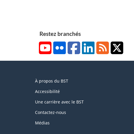
Restez branchés
YouTube
Flickr
Facebook
LinkedIn
RSS
X/Tw
About
À propos du BST
this
site
Accessibilité
Une carrière avec le BST
Contactez-nous
Médias