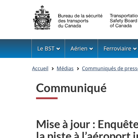
Sélection
de
la
langue
Menu
Le BST
Aérien
Ferroviaire
Vous
Accueil
Médias
Communiqués de press
êtes
ici
Communiqué
Mise à jour : Enquête
la piste à l’aéroport 