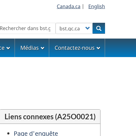
Canada.ca
|
English
echercher
Customize your search
Rechercher
ce
Médias
Contactez-nous
Liens connexes (A25O0021)
Page d'enquête