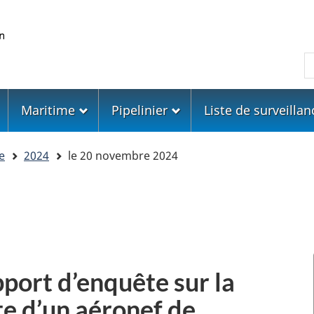
Skip
Skip
Passer
to
to
à
main
"About
la
R
content
government"
version
HTML
simplifiée
Maritime
Pipelinier
Liste de surveillan
e
2024
le 20 novembre 2024
pport d’enquête sur la
te d’un aéronef de