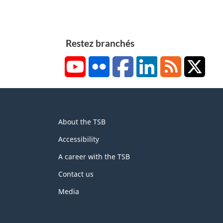
Restez branchés
YouTube
Flickr
Facebook
LinkedIn
RSS
X/Tw
About
About the TSB
this
site
Accessibility
A career with the TSB
Contact us
Media