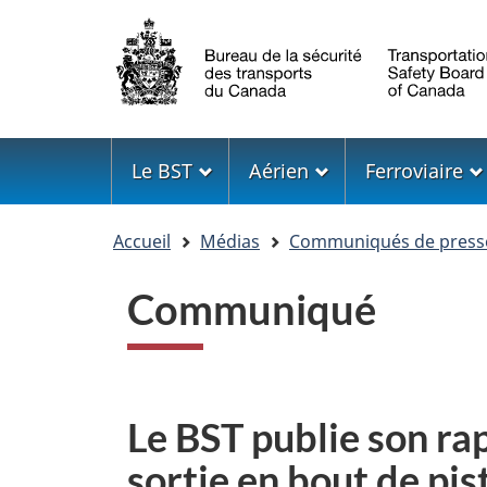
Sélection
de
la
langue
Menu
Le BST
Aérien
Ferroviaire
Vous
Accueil
Médias
Communiqués de press
êtes
ici
Communiqué
Le BST publie son ra
sortie en bout de pis