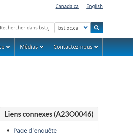
Canada.ca
|
English
echercher
Customize your search
Rechercher
ce
Médias
Contactez-nous
Liens connexes (A23O0046)
Page d'enquête