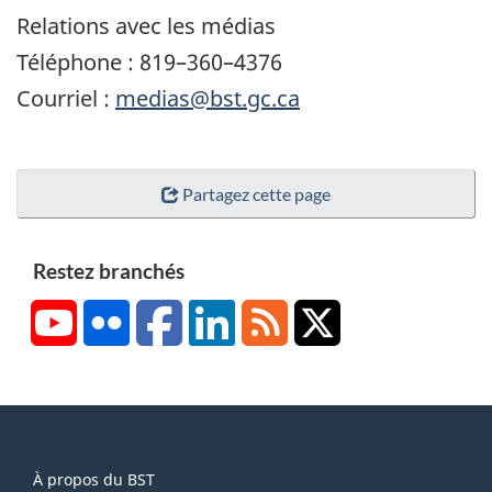
Relations avec les médias
Téléphone : 819–360–4376
Courriel :
medias@bst.gc.ca
Partagez cette page
Restez branchés
YouTube
Flickr
Facebook
LinkedIn
RSS
X/Twitter
About
À propos du BST
this