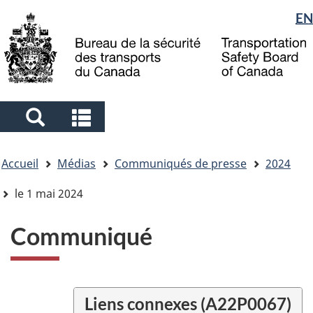
Sélection
EN
Skip
Skip
Passer
to
to
à
de
main
"About
la
la
content
government"
version
langue
HTML
simplifiée
Search
Search
and
and
Vous
menus
menus
Accueil
Médias
Communiqués de presse
2024
êtes
ici
le 1 mai 2024
Communiqué
Liens connexes (A22P0067)