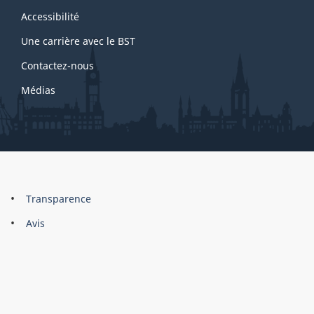
site
Accessibilité
Une carrière avec le BST
Contactez-nous
Médias
About
Brand
Transparence
this
Avis
site