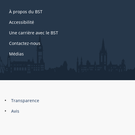
About
À propos du BST
this
site
Accessibilité
Une carrière avec le BST
Contactez-nous
Médias
About
Brand
Transparence
this
Avis
site