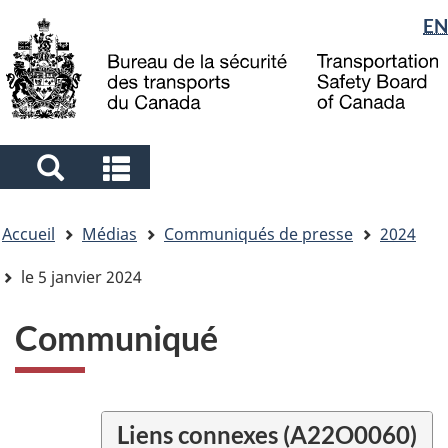
Sélection
EN
Skip
Skip
Passer
to
to
à
de
main
"About
la
la
content
government"
version
langue
HTML
simplifiée
Search
Search
and
and
Vous
menus
menus
Accueil
Médias
Communiqués de presse
2024
êtes
ici
le 5 janvier 2024
Communiqué
Liens connexes (A22O0060)