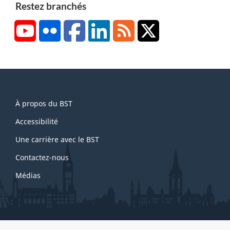
Restez branchés
YouTube
Flickr
Facebook
LinkedIn
RSS
X/Twitter
About
À propos du BST
this
site
Accessibilité
Une carrière avec le BST
Contactez-nous
Médias