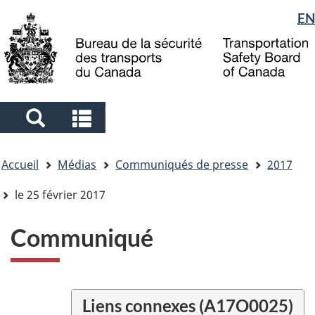
Sélection
EN
Skip
Skip
Passer
to
to
à
de
main
"About
la
la
content
government"
version
langue
HTML
simplifiée
Search
Search
and
and
Vous
menus
menus
Accueil
Médias
Communiqués de presse
2017
êtes
ici
le 25 février 2017
Communiqué
Liens connexes (A17O0025)