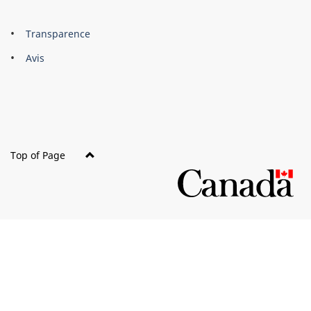
About
Brand
Transparence
this
Avis
site
Top of Page