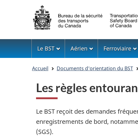
Sélection
de
la
langue
Menu
Le BST
Aérien
Ferroviaire
Vous
Accueil
Documents d'orientation du BST
êtes
ici
Les règles entouran
Le BST reçoit des demandes fréquent
enregistrements de bord, notamment
(SGS).