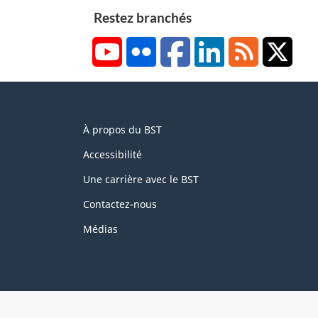
Restez branchés
YouTube
Flickr
Facebook
LinkedIn
RSS
X/Tw
About
À propos du BST
this
site
Accessibilité
Une carrière avec le BST
Contactez-nous
Médias