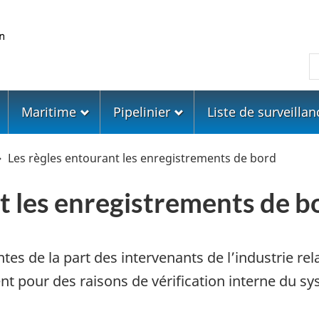
Skip
Skip
Passer
to
to
à
main
"About
la
R
content
government"
version
HTML
simplifiée
Maritime
Pipelinier
Liste de surveillan
Les règles entourant les enregistrements de bord
t les enregistrements de b
es de la part des intervenants de l’industrie r
 pour des raisons de vérification interne du sys