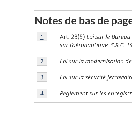
Notes de bas de pag
1
Return to footnote
1
referrer
Art. 28(5)
Loi sur le Bureau
sur l’aéronautique, S.R.C. 19
2
Return to footnote
2
referrer
Loi sur la modernisation des
3
Return to footnote
3
referrer
Loi sur la sécurité ferroviair
4
Return to footnote
4
referrer
Règlement sur les enregist