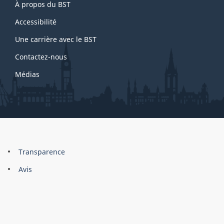
À propos du BST
this
site
Accessibilité
Une carrière avec le BST
Contactez-nous
Médias
About
Brand
Transparence
this
Avis
site