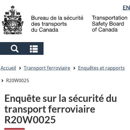
Sélection
EN
Skip
Skip
Passer
to
to
à
de
main
"About
la
la
content
government"
version
langue
HTML
simplifiée
Search
Search
and
and
Vous
menus
menus
Accueil
Transport ferroviaire
Enquêtes et rapports
êtes
ici
R20W0025
Enquête sur la sécurité du
transport ferroviaire
R20W0025