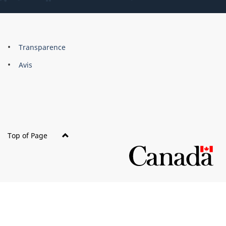
About
Brand
Transparence
this
Avis
site
Top of Page