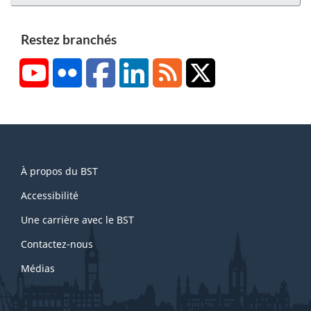
Restez branchés
YouTube
Flickr
Facebook
LinkedIn
RSS
X/Twitter
About
À propos du BST
this
site
Accessibilité
Une carrière avec le BST
Contactez-nous
Médias