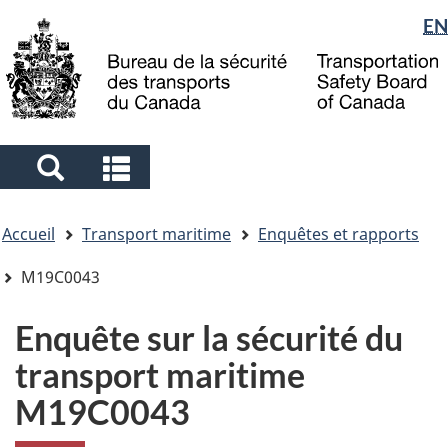
Sélection
EN
Skip
Skip
Passer
to
to
à
de
main
"About
la
la
content
government"
version
langue
HTML
simplifiée
Search
Search
and
and
Vous
menus
menus
Accueil
Transport maritime
Enquêtes et rapports
êtes
ici
M19C0043
Enquête sur la sécurité du
transport maritime
M19C0043