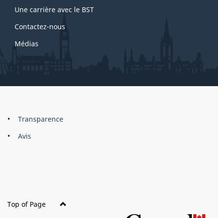
Une carrière avec le BST
Contactez-nous
Médias
About
Brand
Transparence
this
Avis
site
Top of Page