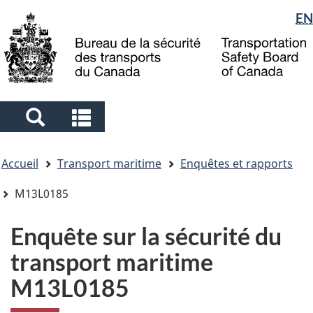
Sélection
EN
Skip
Skip
Passer
to
to
à
de
main
"About
la
la
content
government"
version
langue
HTML
simplifiée
Search
Search
and
and
Vous
menus
menus
Accueil
Transport maritime
Enquêtes et rapports
êtes
ici
M13L0185
Enquête sur la sécurité du
transport maritime
M13L0185