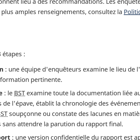
 donnent lieu à des recommandations. Les enquête
 plus amples renseignements, consultez la
Polit
 étapes :
in
: une équipe d'enquêteurs examine le lieu de l
information pertinente.
e
: le
BST
examine toute la documentation liée au 
de l'épave, établit la chronologie des événement
BST
soupçonne ou constate des lacunes en matière
sans attendre la parution du rapport final.
port
: une version confidentielle du rapport est 