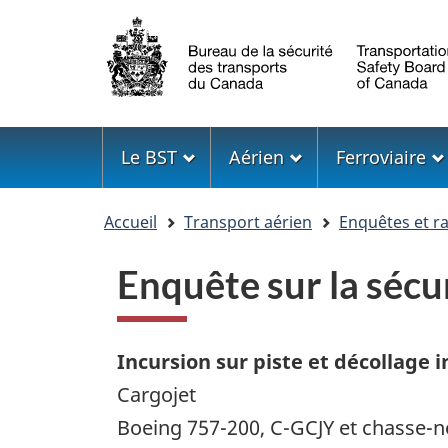
Sélection
de
la
langue
Menu
Le BST
Aérien
Ferroviaire
Vous
Accueil
Transport aérien
Enquêtes et r
êtes
ici
Enquête sur la séc
Incursion sur piste et décollage
Cargojet
Boeing 757-200, C-GCJY et chasse-n