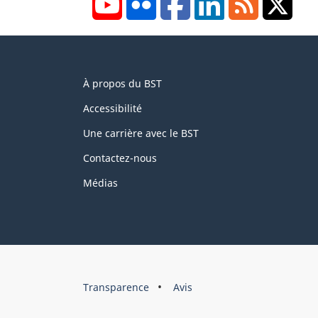
About
À propos du BST
this
site
Accessibilité
Une carrière avec le BST
Contactez-nous
Médias
About
Brand
Transparence
Avis
this