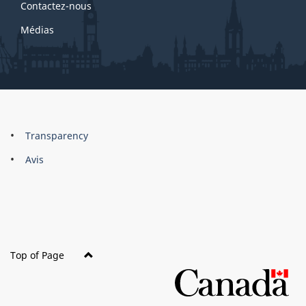
Contactez-nous
Médias
About
Brand
Transparency
this
Avis
site
Top of Page