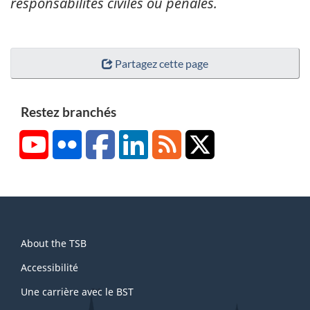
responsabilités civiles ou pénales.
Partagez cette page
Restez branchés
YouTube
Flickr
Facebook
LinkedIn
RSS
X/Twitter
About
About the TSB
this
site
Accessibilité
Une carrière avec le BST