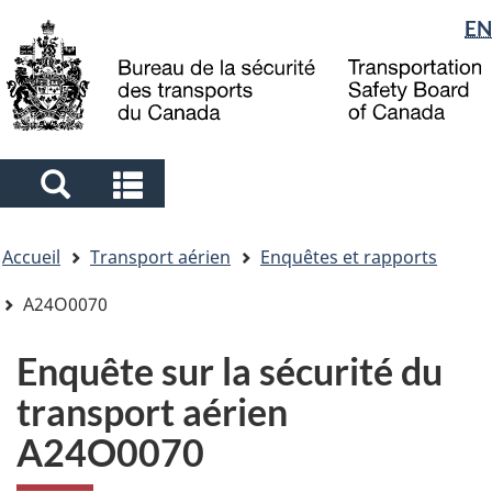
Sélection
EN
Skip
Skip
Passer
to
to
à
de
main
"About
la
la
content
government"
version
langue
HTML
simplifiée
Search
Search
and
and
Vous
menus
menus
Accueil
Transport aérien
Enquêtes et rapports
êtes
ici
A24O0070
Enquête sur la sécurité du
transport aérien
A24O0070