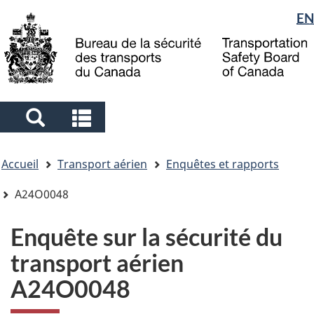
Sélection
EN
Skip
Skip
Passer
to
to
à
de
main
"About
la
la
content
government"
version
langue
HTML
simplifiée
Search
Search
and
and
Vous
menus
menus
Accueil
Transport aérien
Enquêtes et rapports
êtes
ici
A24O0048
Enquête sur la sécurité du
transport aérien
A24O0048