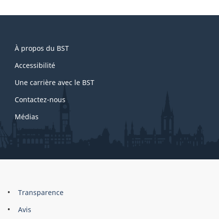
About
À propos du BST
this
site
Accessibilité
Une carrière avec le BST
Contactez-nous
Médias
About
Brand
Transparence
this
Avis
site