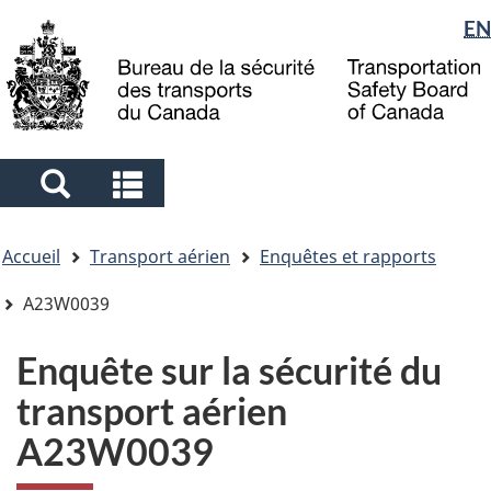
Sélection
EN
Skip
Skip
Passer
to
to
à
de
main
"About
la
la
content
government"
version
langue
HTML
simplifiée
Search
Search
and
and
Vous
menus
menus
Accueil
Transport aérien
Enquêtes et rapports
êtes
ici
A23W0039
Enquête sur la sécurité du
transport aérien
A23W0039