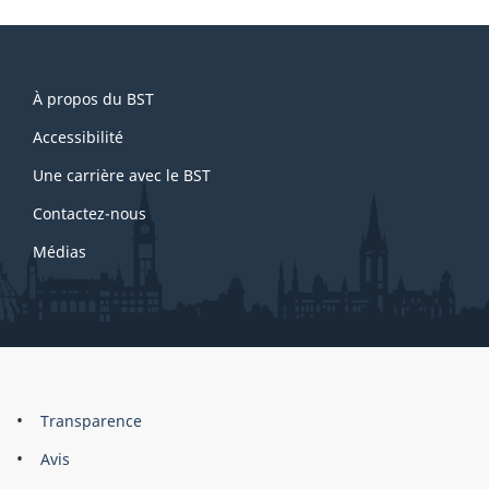
About
À propos du BST
this
site
Accessibilité
Une carrière avec le BST
Contactez-nous
Médias
About
Brand
Transparence
this
Avis
site