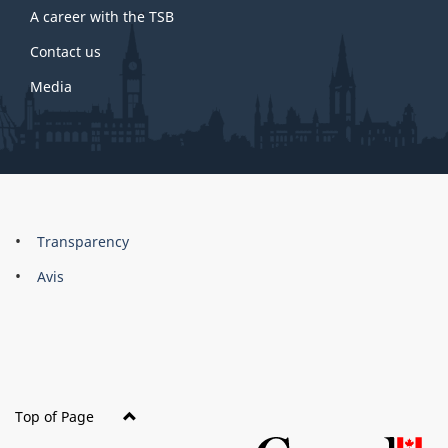
A career with the TSB
Contact us
Media
About
Brand
Transparency
this
Avis
site
Top of Page