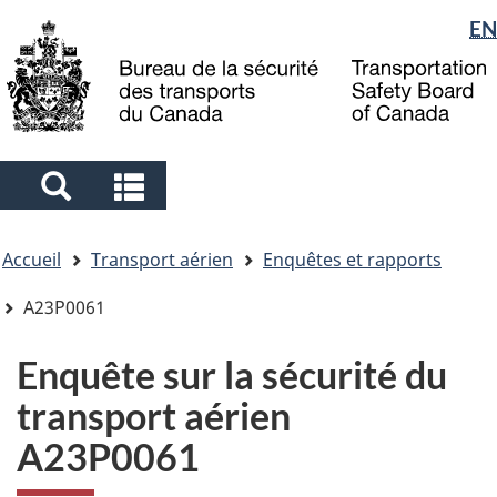
Sélection
EN
Skip
Skip
Passer
to
to
à
de
main
"About
la
la
content
government"
version
langue
HTML
simplifiée
Search
Search
and
and
Vous
menus
menus
Accueil
Transport aérien
Enquêtes et rapports
êtes
ici
A23P0061
Enquête sur la sécurité du
transport aérien
A23P0061