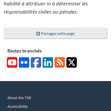
habilité à attribuer ni à déterminer les
responsabilités civiles ou pénales.
Partagez cette page
Restez branchés
YouTube
Flickr
Facebook
LinkedIn
RSS
X/Twitter
About
About the TSB
this
site
Accessibility