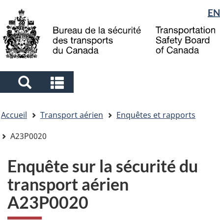
Sélection
EN
Skip
Skip
Passer
to
to
à
de
main
"About
la
la
content
government"
version
langue
HTML
simplifiée
Search
Search
and
and
Vous
menus
menus
Accueil
Transport aérien
Enquêtes et rapports
êtes
ici
A23P0020
Enquête sur la sécurité du
transport aérien
A23P0020