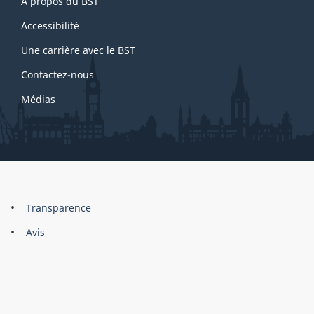
À propos du BST
this
site
Accessibilité
Une carrière avec le BST
Contactez-nous
Médias
About
Brand
Transparence
this
Avis
site