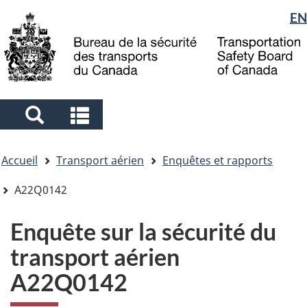
Sélection
EN
Skip
Skip
Passer
to
to
à
de
main
"About
la
la
content
government"
version
langue
HTML
simplifiée
Search
Search
and
and
Vous
menus
menus
Accueil
Transport aérien
Enquêtes et rapports
êtes
ici
A22Q0142
Enquête sur la sécurité du
transport aérien
A22Q0142