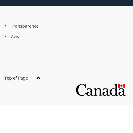
About
Brand
Transparence
this
Avis
site
Top of Page