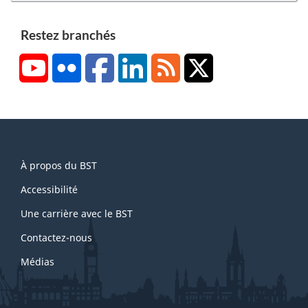
Restez branchés
YouTube
Flickr
Facebook
LinkedIn
RSS
X/Twitter
About
À propos du BST
this
site
Accessibilité
Une carrière avec le BST
Contactez-nous
Médias